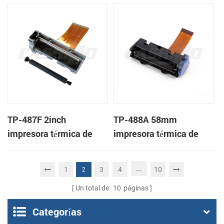
mecanismo de
cabeza
TP-487F 2inch
TP-488A 58mm
impresora térmica de
impresora térmica de
cabeza
cabeza
...
1
3
4
10
2
Un total de
10
páginas
Categorías