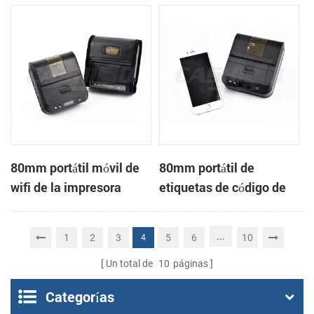
Impresora Térmica
impresora térmica
80mm portátil móvil de
80mm portátil de
wifi de la impresora
etiquetas de código de
térmica de recibos
barras impresora
térmica
...
1
2
3
5
6
10
4
Un total de
10
páginas
Categorías