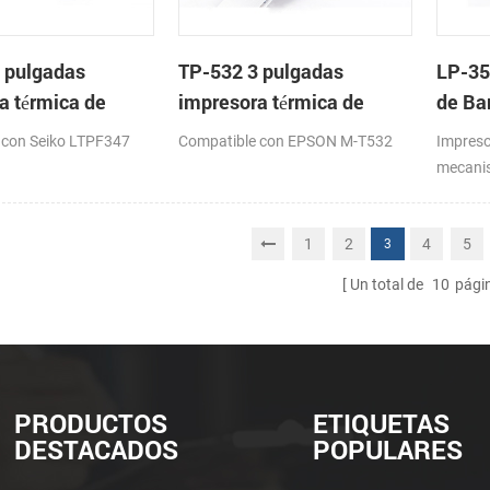
 pulgadas
TP-532 3 pulgadas
LP-35
a térmica de
impresora térmica de
de Ba
on cortador
cabeza con cortador
Meca
 con Seiko LTPF347
Compatible con EPSON M-T532
Impreso
co
automático
mecanis
16: 82
1
2
4
5
3
Un total de
10
pági
PRODUCTOS
ETIQUETAS
DESTACADOS
POPULARES