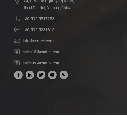
3-4/F, No.361 Qiaoying Road,
Jimei District, Xiamen,China
+86-592-5517253
+86-592-5231815
info@csntek.com
sales15@csntek.com
sales09@csntek.com
Acerca de nosotros