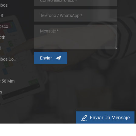
ibos
OS
iosco
oth
l
Impresora Térmica De Recibos Con Micropanel.
De 58 Mm
es
Enviar Un Mensaje
Política De Privacidad