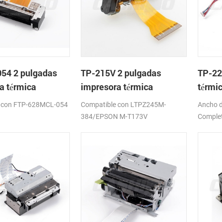
54 2 pulgadas
TP-215V 2 pulgadas
TP-22
a térmica
impresora térmica
térmi
mo de
mecanismo de
corta
 con FTP-628MCL-054
Compatible con LTPZ245M-
Ancho d
384/EPSON M-T173V
Complet