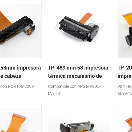
 58mm impresora
TP-489 mm 58 impresora
TP-20
de cabeza
térmica mecanismo de
impre
meca
 con PORTI-M200V
Compatible con APS MP205-
90°/180
LV/HS
aliment
papel:5