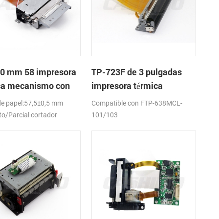
0 mm 58 impresora
TP-723F de 3 pulgadas
ca mecanismo con
impresora térmica
dor automático
mecanismo de
e papel:57,5±0,5 mm
Compatible con FTP-638MCL-
o/Parcial cortador
101/103