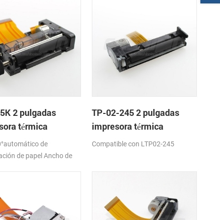
5K 2 pulgadas
TP-02-245 2 pulgadas
sora térmica
impresora térmica
nismo de
mecanismo de
°automático de
Compatible con LTP02-245
ación de papel Ancho de
7,5±0,5 mm