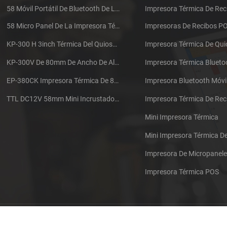
58 Móvil Portátil De Bluetooth De La Impresora Térmica De PTP-II
Impresora Térmica De Rec
58 Micro Panel De La Impresora Térmica De Recibos CSN-A1
Impresoras De Recibos P
KP-300 H 3inch Térmica Del Quiosco De La Impresora Módulo De
Impresora Térmica De Qu
KP-300V De 80mm De Ancho De Alta Velocidad De La Impresora Térmica Del Quiosco
Impresora Térmica Blueto
EP-380CK Impresora Térmica De 80 Mm Con Bloqueo De La Tapa
Impresora Bluetooth Móvi
TTL DC12V 58mm Mini Incrustado Taxi De La Impresora Térmica De Recibos
Mini Impresora Térmica
Mini Impresora Térmica 
Impresora De Micropanel
Impresora Térmica POS
Póngase en contacto con nosotros
Sitemap
XML
Blog