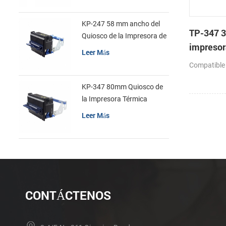
KP-247 58 mm ancho del
TP-347 3
Quiosco de la Impresora de
impresor
recibos
Leer Más
cabeza c
Compatible
automáti
KP-347 80mm Quiosco de
la Impresora Térmica
Leer Más
CONTÁCTENOS