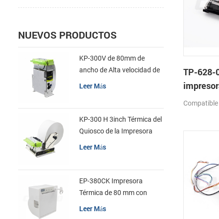
NUEVOS PRODUCTOS
KP-300V de 80mm de
ancho de Alta velocidad de
TP-628-0
la Impresora Térmica del
impresor
Leer Más
Quiosco
mecanis
Compatible
KP-300 H 3inch Térmica del
Quiosco de la Impresora
Módulo de
Leer Más
EP-380CK Impresora
Térmica de 80 mm con
Bloqueo de la Tapa
Leer Más