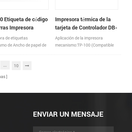
0 Etiqueta de código
Impresora térmica de la
rras Impresora
tarjeta de Controlador DB-
nismo de
100
ra de etiquetas
Aplicación de la impresora
mo de Ancho de papel de
mecanismo:TP-100 (Compatible
mm
con PORIT-M100H)
...
10
nas
ENVIAR UN MENSAJE