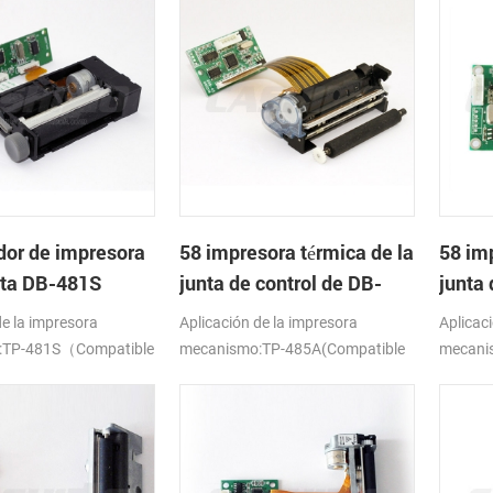
dor de impresora
58 impresora térmica de la
58 im
nta DB-481S
junta de control de DB-
junta 
485A
486F
de la impresora
Aplicación de la impresora
Aplicac
:TP-481S（Compatible
mecanismo:TP-485A(Compatible
mecani
LTP1245)
con APS ELM205)
con FT