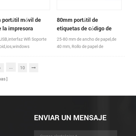
portátil móvil de
80mm portátil de
e la impresora
etiquetas de código de
a de recibos
barras impresora térmica
SB,interfaz Wifi Soporte
25-80 mm de ancho de papel,de
oid,ios,windows
40 mm, Rollo de papel de
,RoHS
diámetro(O. D),USB+Bluetooth,K-
Etiqueta de la APLICACIÓN;
...
6
10
CE,FCC
nas
ENVIAR UN MENSAJE