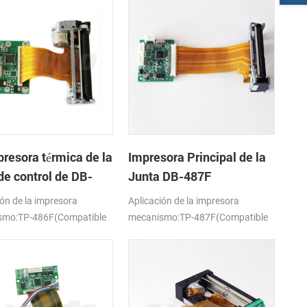
presora térmica de la
Impresora Principal de la
de control de DB-
Junta DB-487F
ión de la impresora
Aplicación de la impresora
smo:TP-486F(Compatible
mecanismo:TP-487F(Compatible
P-628MCL-101/103)
con FTP-628MCL-701)