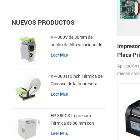
NUEVOS PRODUCTOS
KP-300V de 80mm de
ancho de Alta velocidad de
Impresor
la Impresora Térmica del
Placa Pr
Leer Más
Quiosco
Aplicación 
mecanismo
KP-300 H 3inch Térmica del
con APS SS
Quiosco de la Impresora
Módulo de
Leer Más
EP-380CK Impresora
Térmica de 80 mm con
Bloqueo de la Tapa
Leer Más