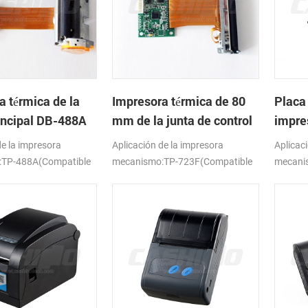
a térmica de la
Impresora térmica de 80
Placa
incipal DB-488A
mm de la junta de control
impre
de DB-723F
de la impresora
Aplicación de la impresora
Aplicac
:TP-488A(Compatible
mecanismo:TP-723F(Compatible
mecani
205)
con FTP-638MCL-101/103)
con Sei