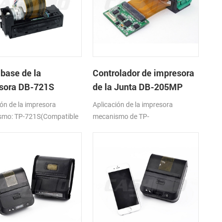
 base de la
Controlador de impresora
sora DB-721S
de la Junta DB-205MP
ión de la impresora
Aplicación de la impresora
smo: TP-721S(Compatible
mecanismo de TP-
ko LTPV345)
205MP(Compatible con APS
MP205)