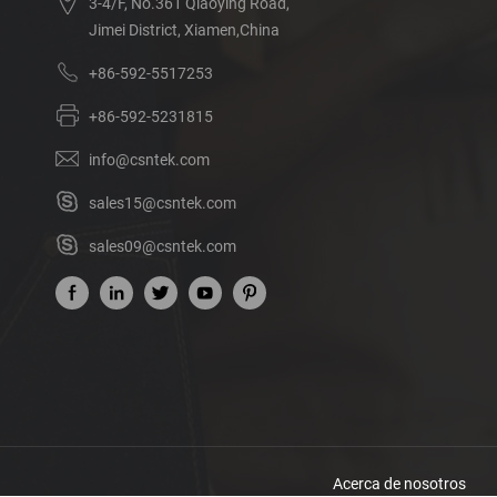
3-4/F, No.361 Qiaoying Road,
Jimei District, Xiamen,China
+86-592-5517253
+86-592-5231815
info@csntek.com
sales15@csntek.com
sales09@csntek.com
Acerca de nosotros