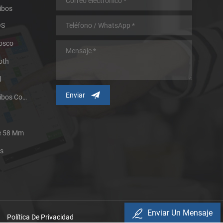
ibos
OS
iosco
oth
l
Impresora Térmica De Recibos Con Micropanel.
De 58 Mm
es
Enviar Un Mensaje
Política De Privacidad