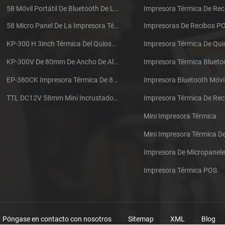
58 Móvil Portátil De Bluetooth De La Impresora Térmica De PTP-II
Impresora Térmica De Rec
58 Micro Panel De La Impresora Térmica De Recibos CSN-A1
Impresoras De Recibos P
KP-300 H 3inch Térmica Del Quiosco De La Impresora Módulo De
Impresora Térmica De Qu
KP-300V De 80mm De Ancho De Alta Velocidad De La Impresora Térmica Del Quiosco
Impresora Térmica Blueto
EP-380CK Impresora Térmica De 80 Mm Con Bloqueo De La Tapa
Impresora Bluetooth Móvi
TTL DC12V 58mm Mini Incrustado Taxi De La Impresora Térmica De Recibos
Mini Impresora Térmica
Mini Impresora Térmica 
Impresora De Micropanel
Impresora Térmica POS
Póngase en contacto con nosotros
Sitemap
XML
Blog