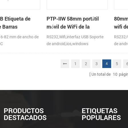
 Etiqueta de
PTP-IIW 58mm portátil
80mm 
e Barras
móvil de WiFi de la
wifi d
a Térmica
impresora térmica
térmic
6-82 mm de ancho de
RS232,Wifi,interfaz USB Soporte
RS232/U
DC
de android,ios,windows
de andr
CE,FCC
1
2
3
5
4
Un total de
10
pági
PRODUCTOS
ETIQUETAS
DESTACADOS
POPULARES