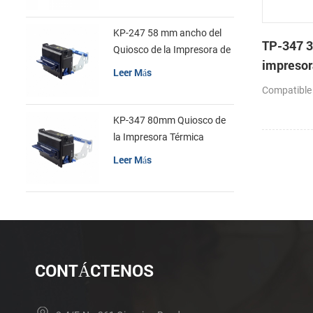
KP-247 58 mm ancho del
TP-347 3
Quiosco de la Impresora de
impresor
recibos
Leer Más
cabeza c
Compatible
automáti
KP-347 80mm Quiosco de
la Impresora Térmica
Leer Más
CONTÁCTENOS