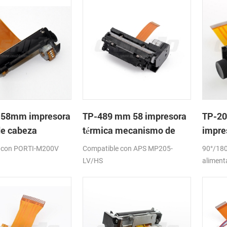
 58mm impresora
TP-489 mm 58 impresora
TP-20
de cabeza
térmica mecanismo de
impre
meca
 con PORTI-M200V
Compatible con APS MP205-
90°/180
LV/HS
aliment
papel:5