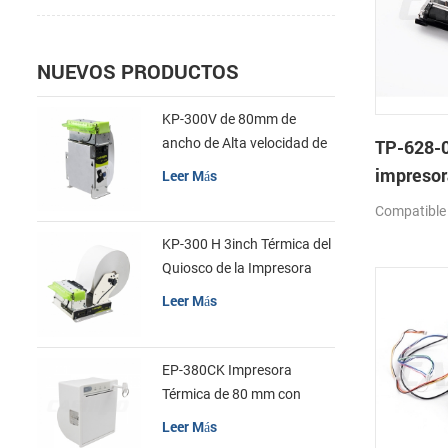
NUEVOS PRODUCTOS
KP-300V de 80mm de
ancho de Alta velocidad de
TP-628-0
la Impresora Térmica del
impresor
Leer Más
Quiosco
mecanis
Compatible
KP-300 H 3inch Térmica del
Quiosco de la Impresora
Módulo de
Leer Más
EP-380CK Impresora
Térmica de 80 mm con
Bloqueo de la Tapa
Leer Más