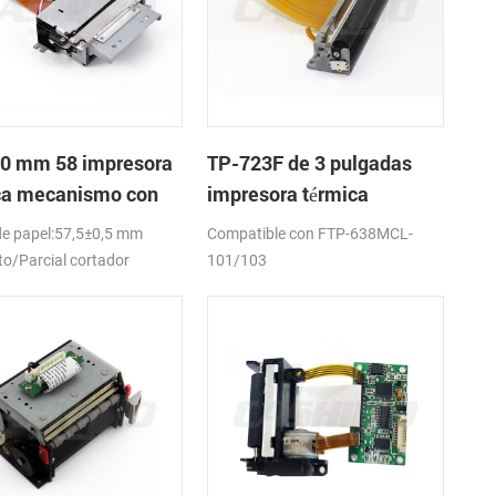
0 mm 58 impresora
TP-723F de 3 pulgadas
ca mecanismo con
impresora térmica
dor automático
mecanismo de
e papel:57,5±0,5 mm
Compatible con FTP-638MCL-
o/Parcial cortador
101/103