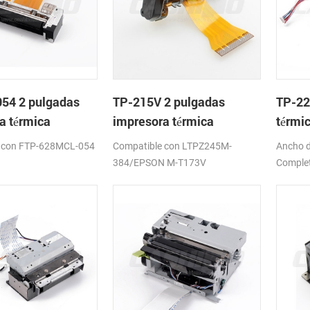
54 2 pulgadas
TP-215V 2 pulgadas
TP-22
a térmica
impresora térmica
térmi
mo de
mecanismo de
corta
 con FTP-628MCL-054
Compatible con LTPZ245M-
Ancho d
384/EPSON M-T173V
Complet