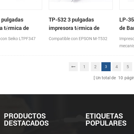
 pulgadas
TP-532 3 pulgadas
LP-35
a térmica de
impresora térmica de
de Ba
on cortador
cabeza con cortador
Meca
 con Seiko LTPF347
Compatible con EPSON M-T532
Impreso
co
automático
mecanis
16: 82
1
2
4
5
3
Un total de
10
pági
PRODUCTOS
ETIQUETAS
DESTACADOS
POPULARES