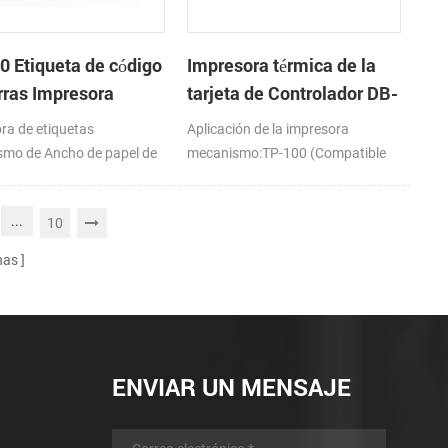
0 Etiqueta de código
Impresora térmica de la
rras Impresora
tarjeta de Controlador DB-
nismo de
100
ra de etiquetas
Aplicación de la impresora
mo de Ancho de papel de
mecanismo:TP-100 (Compatible
mm
con PORIT-M100H)
...
10
nas
ENVIAR UN MENSAJE