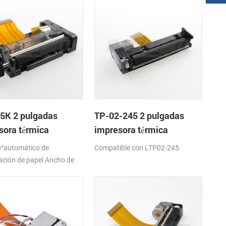
5K 2 pulgadas
TP-02-245 2 pulgadas
sora térmica
impresora térmica
nismo de
mecanismo de
°automático de
Compatible con LTP02-245
ación de papel Ancho de
7,5±0,5 mm