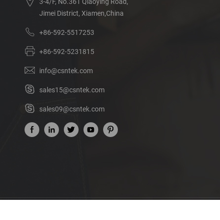
3-4/F, No.361 Qiaoying Road,
Jimei District, Xiamen,China
+86-592-5517253
+86-592-5231815
info@csntek.com
sales15@csntek.com
sales09@csntek.com
Acerca de nosotros