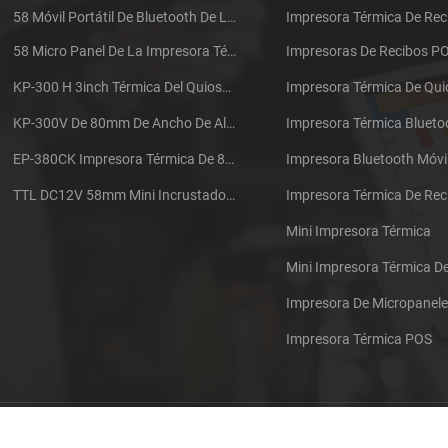
58 Móvil Portátil De Bluetooth De La Impresora Térmica De PTP-II
Impresora Térmica De Rec
58 Micro Panel De La Impresora Térmica De Recibos CSN-A1
Impresoras De Recibos P
KP-300 H 3inch Térmica Del Quiosco De La Impresora Módulo De
Impresora Térmica De Qu
KP-300V De 80mm De Ancho De Alta Velocidad De La Impresora Térmica Del Quiosco
Impresora Térmica Blueto
EP-380CK Impresora Térmica De 80 Mm Con Bloqueo De La Tapa
Impresora Bluetooth Móvi
TTL DC12V 58mm Mini Incrustado Taxi De La Impresora Térmica De Recibos
Mini Impresora Térmica
Mini Impresora Térmica 
Impresora De Micropanel
Impresora Térmica POS
Póngase en contacto con nosotros
Sitemap
XML
Blog