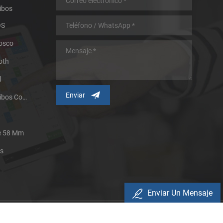
ibos
OS
iosco
oth
l
Impresora Térmica De Recibos Con Micropanel.
De 58 Mm
es
Enviar Un Mensaje
Política De Privacidad