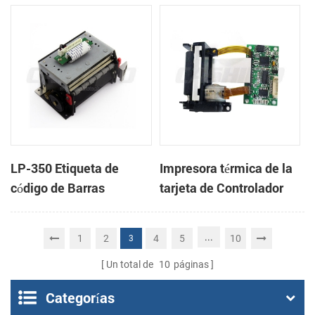
cabeza con cortador
cabeza con cortador
automático
automático
LP-350 Etiqueta de
Impresora térmica de la
código de Barras
tarjeta de Controlador
Impresora Mecanismo
DB-100
de
...
1
2
4
5
10
3
Un total de
10
páginas
Categorías