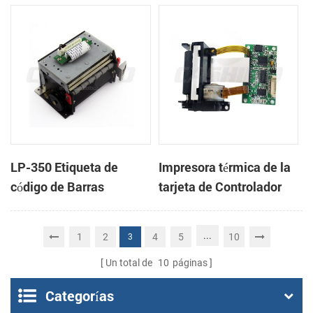
cabeza con cortador
cabeza con cortador
automático
automático
LP-350 Etiqueta de
Impresora térmica de la
código de Barras
tarjeta de Controlador
Impresora Mecanismo
DB-100
de
...
1
2
4
5
10
3
Un total de
10
páginas
Categorías