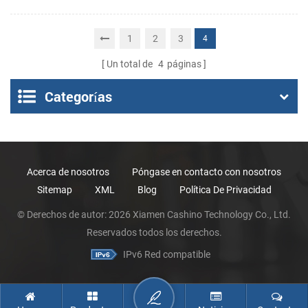
impresora térmica por
impresora de recibos
contacto de terminal de
1
2
3
4
punto de venta
Un total de
4
páginas
Categorías
Acerca de nosotros
Póngase en contacto con nosotros
Sitemap
XML
Blog
Política De Privacidad
© Derechos de autor: 2026 Xiamen Cashino Technology Co., Ltd.
Reservados todos los derechos.
IPv6 Red compatible