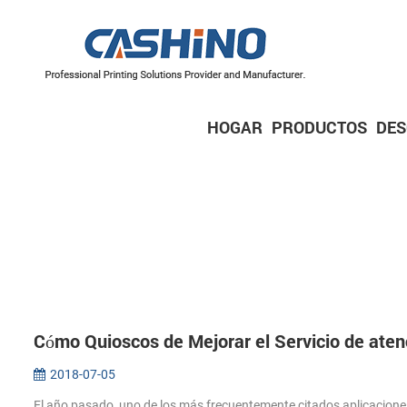
HOGAR
PRODUCTOS
DE
IMPRESORAS MÓVILES
Impresora de recibos móvil
Impresora de etiquetas móvil
IMPRESORAS DE ETIQUETAS
Serie de 2 pulgadas/60 mm
Serie de 3 pulgadas/80 mm
Serie de 4 pulgadas/110 mm
MECANISMOS DE IMPRESORA
Mecanismos de impresora térmica
Mecanismos de impresora de etiquetas
Cómo Quioscos de Mejorar el Servicio de atenc
2018-07-05
El año pasado, uno de los más frecuentemente citados aplicaciones 