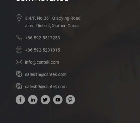
3-4/F, No.361 Qiaoying Road,
Jimei District, Xiamen,China
+86-592-5517253
+86-592-5231815
info@csntek.com
sales15@csntek.com
sales09@csntek.com