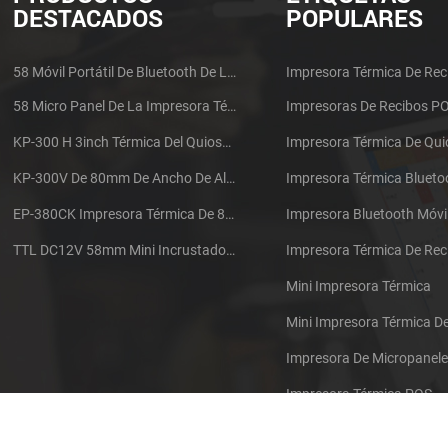
DESTACADOS
POPULARES
58 Móvil Portátil De Bluetooth De La Impresora Térmica De PTP-II
Impresora Térmica De Rec
58 Micro Panel De La Impresora Térmica De Recibos CSN-A1
Impresoras De Recibos P
KP-300 H 3inch Térmica Del Quiosco De La Impresora Módulo De
Impresora Térmica De Qu
KP-300V De 80mm De Ancho De Alta Velocidad De La Impresora Térmica Del Quiosco
Impresora Térmica Blueto
EP-380CK Impresora Térmica De 80 Mm Con Bloqueo De La Tapa
Impresora Bluetooth Móvi
TTL DC12V 58mm Mini Incrustado Taxi De La Impresora Térmica De Recibos
Mini Impresora Térmica
Mini Impresora Térmica 
Impresora De Micropanel
Impresora Térmica POS