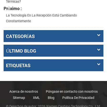
Térmicas?
Próximo :
La Tecnología En La Recepción Está Cambiando
Constantemente
CATEGORÍAS
ÚLTIMO BLOG
ETIQUETAS
Acerca de nosotros
Póngase en contacto con nosotros
Sitemap
XML
Blog
Política De Privacidad
© Derechos de autor: 2026 Xiamen Cashino Technology Co., Ltd.