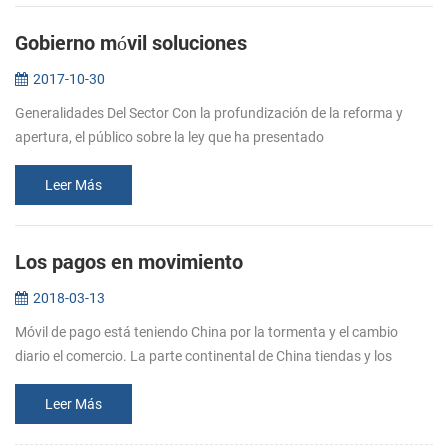
Gobierno móvil soluciones
2017-10-30
Generalidades Del Sector Con la profundización de la reforma y
apertura, el público sobre la ley que ha presentado
higherrequirements para agencias de cumplimiento de la eficiencia
en el trabajo, la r...
Leer Más
Los pagos en movimiento
2018-03-13
Móvil de pago está teniendo China por la tormenta y el cambio
diario el comercio. La parte continental de China tiendas y los
servicios son cada vez más centrada alrededor de móviles pagar
apps como A...
Leer Más