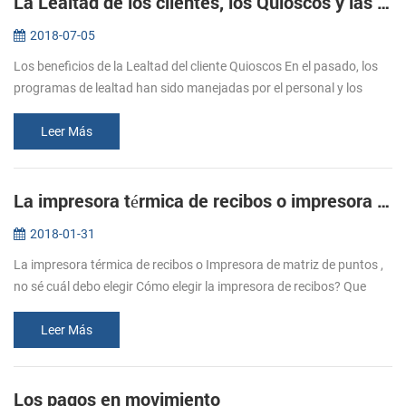
La Lealtad de los clientes, los Quioscos y las Impresoras
2018-07-05
Los beneficios de la Lealtad del cliente Quioscos En el pasado, los
programas de lealtad han sido manejadas por el personal y los
quioscos son un complemento ideal para el equipo que gestiona el
progr...
Leer Más
La impresora térmica de recibos o impresora de matriz de puntos
2018-01-31
La impresora térmica de recibos o Impresora de matriz de puntos ,
no sé cuál debo elegir Cómo elegir la impresora de recibos? Que
depende de los requisitos. Incluso impresora térmica o impresora
de ma...
Leer Más
Los pagos en movimiento