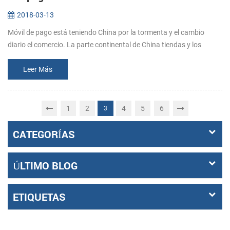
2018-03-13
Móvil de pago está teniendo China por la tormenta y el cambio
diario el comercio. La parte continental de China tiendas y los
servicios son cada vez más centrada alrededor de móviles pagar
apps como A...
Leer Más
1
2
4
5
6
3
CATEGORÍAS
ÚLTIMO BLOG
ETIQUETAS