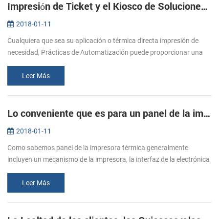
Impresión de Ticket y el Kiosco de Soluciones de Impresión
2018-01-11
Cualquiera que sea su aplicación o térmica directa impresión de
necesidad, Prácticas de Automatización puede proporcionar una
medida de la impresión solución que se ajuste a sus requerimientos
específ...
Leer Más
Lo conveniente que es para un panel de la impresora con cortador automático!
2018-01-11
Como sabemos panel de la impresora térmica generalmente
incluyen un mecanismo de la impresora, la interfaz de la electrónica
y un cómodo alojamiento. Con una apariencia elegante y bajo nivel
de ruido ...
Leer Más