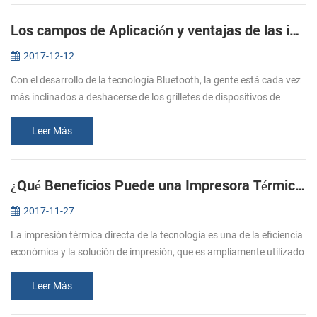
Los campos de Aplicación y ventajas de las impresoras Bluetooth
2017-12-12
Con el desarrollo de la tecnología Bluetooth, la gente está cada vez
más inclinados a deshacerse de los grilletes de dispositivos de
conexión por cable. Sin embargo, debido a la influencia de
volumen,...
Leer Más
¿Qué Beneficios Puede una Impresora Térmica de Traer a Usted
2017-11-27
La impresión térmica directa de la tecnología es una de la eficiencia
económica y la solución de impresión, que es ampliamente utilizado
en la micro impresoras, tales como la pos factura de la impreso...
Leer Más