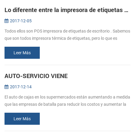
Lo diferente entre la impresora de etiquetas de transferencia térmica y térmica directa de la impresora de etiquetas
2017-12-05
Todos ellos son POS impresora de etiquetas de escritorio . Sabemos
que son todos impresora térmica de etiquetas, pero lo que es
diferente entre ellos? Vamos a llegar a partir de la siguiente.
Impresor...
Leer Más
AUTO-SERVICIO VIENE
2017-12-14
El auto de cajas en los supermercados están aumentando a medida
que las empresas de batalla para reducir los costos y aumentar la
eficiencia del servicio. LAS VENTAJAS DE LA AUTO - SERVICEICE 1.
Reduc...
Leer Más