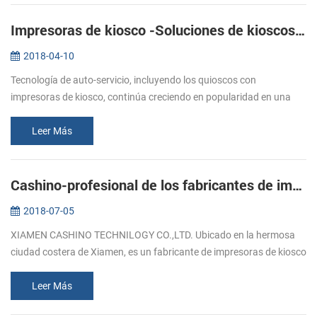
Impresoras de kiosco -Soluciones de kioscos de autoservicio
2018-04-10
Tecnología de auto-servicio, incluyendo los quioscos con
impresoras de kiosco, continúa creciendo en popularidad en una
amplia gama de mercados verticales. Los minoristas de todos los
tipos, así como ...
Leer Más
Cashino-profesional de los fabricantes de impresoras de kiosco
2018-07-05
XIAMEN CASHINO TECHNILOGY CO.,LTD. Ubicado en la hermosa
ciudad costera de Xiamen, es un fabricante de impresoras de kiosco
disponibles en la actualidad ofrece durabilidad, versatilidad y la
dedicació...
Leer Más