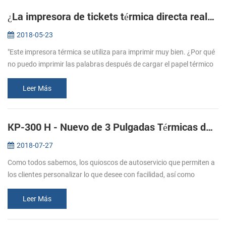
¿La impresora de tickets térmica directa realmente tiene tinta?
2018-05-23
"Este impresora térmica se utiliza para imprimir muy bien. ¿Por qué
no puedo imprimir las palabras después de cargar el papel térmico
de ahora? Es la impresora de quedarse sin tinta?" Para responder
a...
Leer Más
KP-300 H - Nuevo de 3 Pulgadas Térmicas de las Soluciones de la Impresora para Kioscos
2018-07-27
Como todos sabemos, los quioscos de autoservicio que permiten a
los clientes personalizar lo que desee con facilidad, así como
solicitar para el servicio de mesa. El resultado de una 2017 estudio
mues...
Leer Más