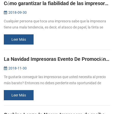
Cómo garantizar la fiabilidad de las impresoras de quiosco térmicas?
2018-09-30
Cualquier persona que toca una impresora sabe que la impresora
tiene una mala tendencia, es decir, el atasco de papel, la tinta se
acabó, y poco a poco convertirse en una molestia, quiosco de
impresor...
Leer Más
La Navidad Impresoras Evento De Promoción De 2018
2018-11-30
Te gustaría conseguir las impresoras que usted necesita al precio
más barato? Entonces no debes perderte esta oportunidad de
Cashino Navidad impresoras de promoción. Desde Nov. El 20 de
diciembre. 31 ...
Leer Más