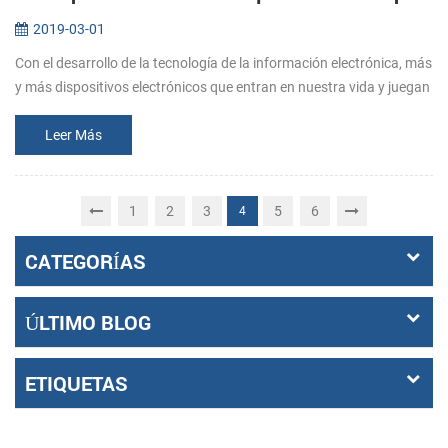
2019-03-01
Con el desarrollo de la tecnología de la información electrónica, más
y más dispositivos electrónicos que entran en nuestra vida y juegan
un papel cada vez más importante. Entre ellos, la aparición de...
Leer Más
1
2
3
5
6
4
CATEGORÍAS
ÚLTIMO BLOG
ETIQUETAS