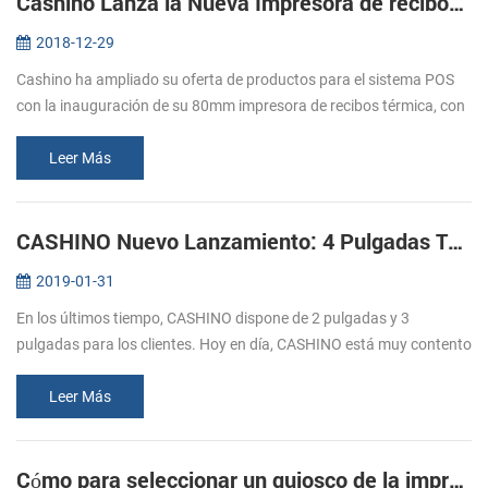
Cashino Lanza la Nueva Impresora de recibos Térmica EP-380C
2018-12-29
Cashino ha ampliado su oferta de productos para el sistema POS
con la inauguración de su 80mm impresora de recibos térmica, con
cortador automático EP-380C. El lanzamiento de la nueva
impresora térmic...
Leer Más
CASHINO Nuevo Lanzamiento: 4 Pulgadas Térmica del Quiosco de la Impresora
2019-01-31
En los últimos tiempo, CASHINO dispone de 2 pulgadas y 3
pulgadas para los clientes. Hoy en día, CASHINO está muy contento
de anunciar que hemos lanzado una nueva impresora de quiosco,
que se puede im...
Leer Más
Cómo para seleccionar un quiosco de la impresora térmica: Parte uno