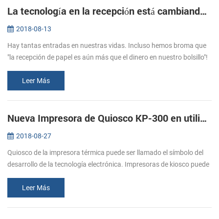
La tecnología en la recepción está cambiando constantemente
2018-08-13
Hay tantas entradas en nuestras vidas. Incluso hemos broma que
"la recepción de papel es aún más que el dinero en nuestro bolsillo"!
Pero ¿cree usted que la sensación de la mano de los recibos es
dife...
Leer Más
Nueva Impresora de Quiosco KP-300 en utilizar ampliamente
2018-08-27
Quiosco de la impresora térmica puede ser llamado el símbolo del
desarrollo de la tecnología electrónica. Impresoras de kiosco puede
ser utilizado de muchas maneras. Es una especie de auto-servicio,
c...
Leer Más