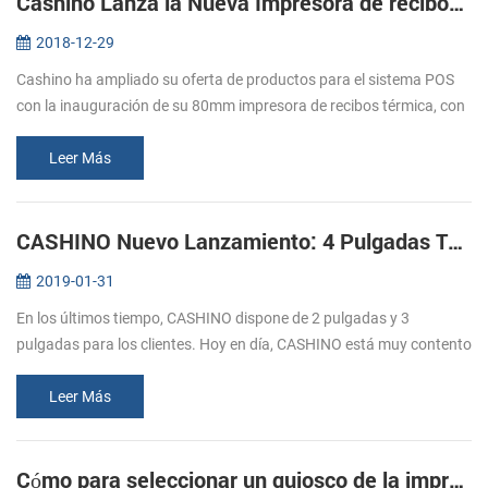
Cashino Lanza la Nueva Impresora de recibos Térmica EP-380C
2018-12-29
Cashino ha ampliado su oferta de productos para el sistema POS
con la inauguración de su 80mm impresora de recibos térmica, con
cortador automático EP-380C. El lanzamiento de la nueva
impresora térmic...
Leer Más
CASHINO Nuevo Lanzamiento: 4 Pulgadas Térmica del Quiosco de la Impresora
2019-01-31
En los últimos tiempo, CASHINO dispone de 2 pulgadas y 3
pulgadas para los clientes. Hoy en día, CASHINO está muy contento
de anunciar que hemos lanzado una nueva impresora de quiosco,
que se puede im...
Leer Más
Cómo para seleccionar un quiosco de la impresora térmica: Parte uno