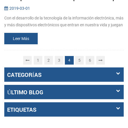
2019-03-01
Con el desarrollo de la tecnología de la información electrónica, más
y más dispositivos electrónicos que entran en nuestra vida y juegan
un papel cada vez más importante. Entre ellos, la aparición de...
Leer Más
1
2
3
5
6
4
CATEGORÍAS
ÚLTIMO BLOG
ETIQUETAS