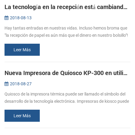
La tecnología en la recepción está cambiando constantemente
2018-08-13
Hay tantas entradas en nuestras vidas. Incluso hemos broma que
"la recepción de papel es aún más que el dinero en nuestro bolsillo"!
Pero ¿cree usted que la sensación de la mano de los recibos es
dife...
Leer Más
Nueva Impresora de Quiosco KP-300 en utilizar ampliamente
2018-08-27
Quiosco de la impresora térmica puede ser llamado el símbolo del
desarrollo de la tecnología electrónica. Impresoras de kiosco puede
ser utilizado de muchas maneras. Es una especie de auto-servicio,
c...
Leer Más