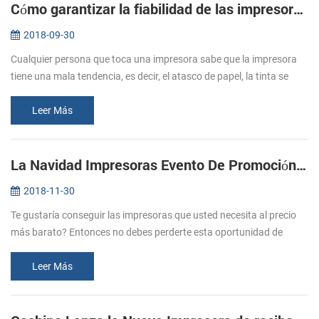
Cómo garantizar la fiabilidad de las impresoras de quiosco térmicas?
2018-09-30
Cualquier persona que toca una impresora sabe que la impresora
tiene una mala tendencia, es decir, el atasco de papel, la tinta se
acabó, y poco a poco convertirse en una molestia, quiosco de
impresor...
Leer Más
La Navidad Impresoras Evento De Promoción De 2018
2018-11-30
Te gustaría conseguir las impresoras que usted necesita al precio
más barato? Entonces no debes perderte esta oportunidad de
Cashino Navidad impresoras de promoción. Desde Nov. El 20 de
diciembre. 31 ...
Leer Más