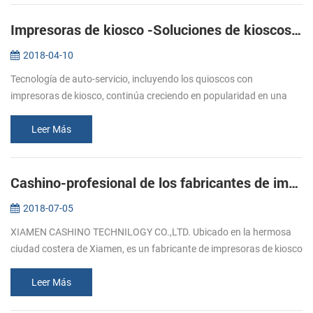
Impresoras de kiosco -Soluciones de kioscos de autoservicio
2018-04-10
Tecnología de auto-servicio, incluyendo los quioscos con
impresoras de kiosco, continúa creciendo en popularidad en una
amplia gama de mercados verticales. Los minoristas de todos los
tipos, así como ...
Leer Más
Cashino-profesional de los fabricantes de impresoras de kiosco
2018-07-05
XIAMEN CASHINO TECHNILOGY CO.,LTD. Ubicado en la hermosa
ciudad costera de Xiamen, es un fabricante de impresoras de kiosco
disponibles en la actualidad ofrece durabilidad, versatilidad y la
dedicació...
Leer Más