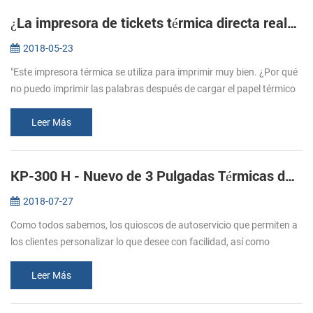
¿La impresora de tickets térmica directa realmente tiene tinta?
2018-05-23
"Este impresora térmica se utiliza para imprimir muy bien. ¿Por qué
no puedo imprimir las palabras después de cargar el papel térmico
de ahora? Es la impresora de quedarse sin tinta?" Para responder
a...
Leer Más
KP-300 H - Nuevo de 3 Pulgadas Térmicas de las Soluciones de la Impresora para Kioscos
2018-07-27
Como todos sabemos, los quioscos de autoservicio que permiten a
los clientes personalizar lo que desee con facilidad, así como
solicitar para el servicio de mesa. El resultado de una 2017 estudio
mues...
Leer Más