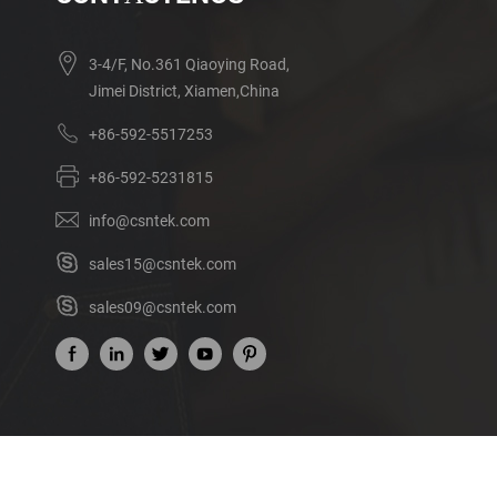
3-4/F, No.361 Qiaoying Road,
Jimei District, Xiamen,China
+86-592-5517253
+86-592-5231815
info@csntek.com
sales15@csntek.com
sales09@csntek.com