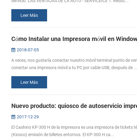
servicio. LAS VENTAJAS DE LA AUTO - SERVICEICE 1. Reduc...
Leer Más
Cómo Instalar una Impresora móvil en Windo
2018-07-05
A veces, nos gustaría conectar nuestro móvil terminal punto de 
conectar una impresora móvil a tu PC por cable USB, después de ..
Leer Más
Nuevo producto: quiosco de autoservicio imp
2017-12-29
El Cashino KP-300 H de la impresora es una impresora de tickets t
(Kiosco) emisión de billetes entornos. El KP-300 H ca...