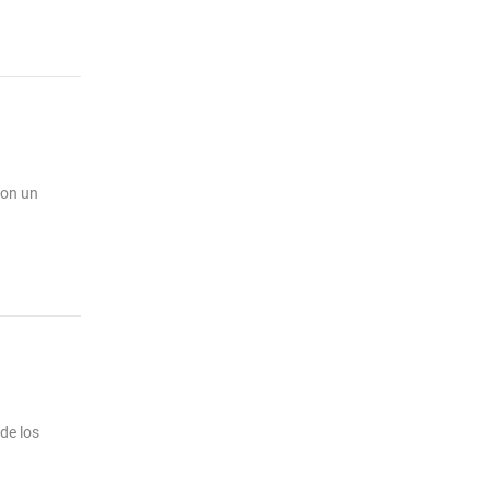
son un
de los