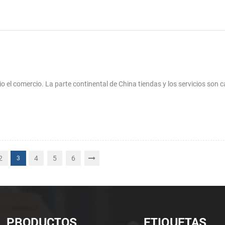
o el comercio. La parte continental de China tiendas y los servicios son 
2
4
5
6
3
PRODUCTOS
ETIQUETAS