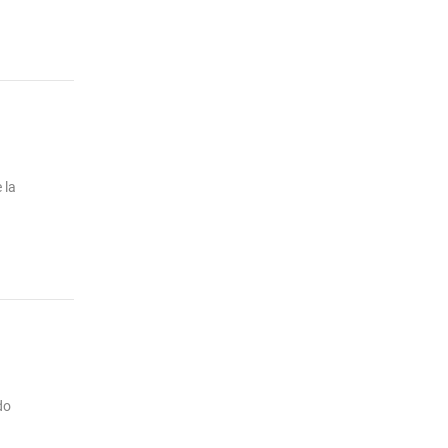
 la
do