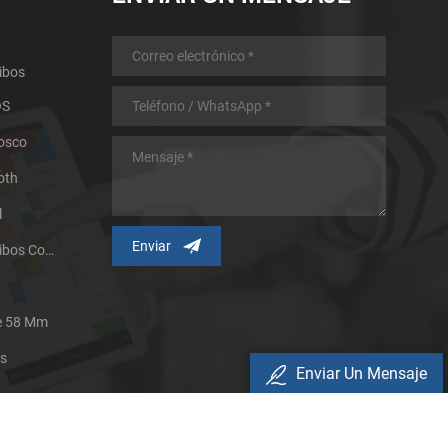
ibos
OS
iosco
oth
l
Impresora Térmica De Recibos Con Micropanel.
De 58 Mm
es
Enviar Un Mensaje