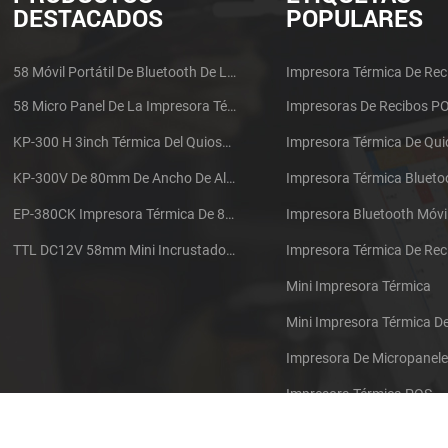
DESTACADOS
POPULARES
58 Móvil Portátil De Bluetooth De La Impresora Térmica De PTP-II
Impresora Térmica De Rec
58 Micro Panel De La Impresora Térmica De Recibos CSN-A1
Impresoras De Recibos P
KP-300 H 3inch Térmica Del Quiosco De La Impresora Módulo De
Impresora Térmica De Qu
KP-300V De 80mm De Ancho De Alta Velocidad De La Impresora Térmica Del Quiosco
Impresora Térmica Blueto
EP-380CK Impresora Térmica De 80 Mm Con Bloqueo De La Tapa
Impresora Bluetooth Móvi
TTL DC12V 58mm Mini Incrustado Taxi De La Impresora Térmica De Recibos
Mini Impresora Térmica
Mini Impresora Térmica 
Impresora De Micropanel
Impresora Térmica POS