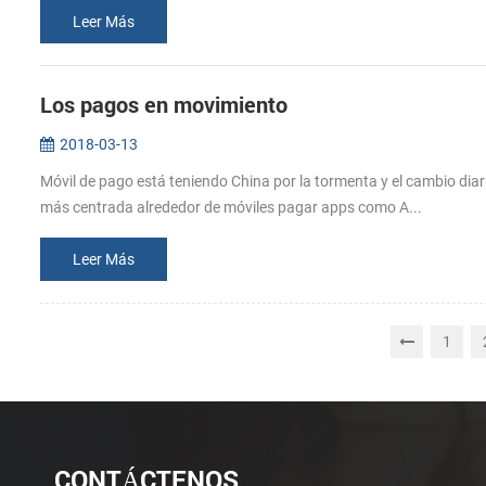
Leer Más
Los pagos en movimiento
2018-03-13
Móvil de pago está teniendo China por la tormenta y el cambio diari
más centrada alrededor de móviles pagar apps como A...
Leer Más
1
CONTÁCTENOS