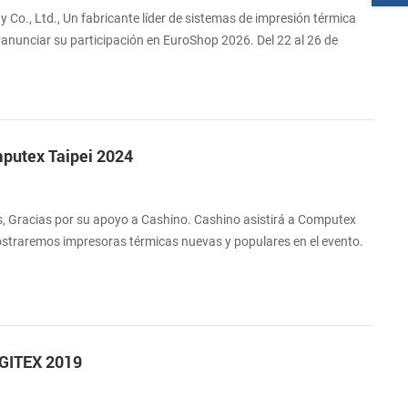
Co., Ltd., Un fabricante líder de sistemas de impresión térmica
unciar su participación en EuroShop 2026. Del 22 al 26 de
rse a nosotros en Messe Düsseldorf para explorar el futuro del
norista. Colaborando para el futuro de la innovación en el comercio
6, que reúne a lo...
utex Taipei 2024
s, Gracias por su apoyo a Cashino. Cashino asistirá a Computex
ostraremos impresoras térmicas nuevas y populares en el evento.
a visitar nuestro stand. Agregar: Centro de Exposiciones
: 4 al 7 de junio de 2024 Stand: NO.R1008.
a GITEX 2019