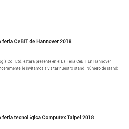
.
la feria CeBIT de Hannover 2018
ía Co., Ltd. estará presente en el La Feria CeBIT En Hannover,
inceramente, le invitamos a visitar nuestro stand. Número de stand:
5, 2018 Dirección: Centro De Exposiciones Hannover, Messegelande
la feria tecnológica Computex Taipei 2018