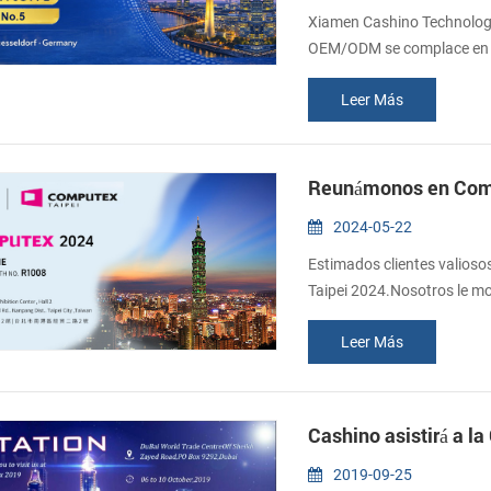
Xiamen Cashino Technology 
OEM/ODM se complace en an
febrero, le invitamos a uni
Leer Más
hardware para el sector mi
minorista. En EuroShop 202
Reunámonos en Comp
2024-05-22
Estimados clientes valioso
Taipei 2024.Nosotros le m
Le invitamos sinceramente 
Leer Más
Nangang, Pabellón 2. Fecha
Cashino asistirá a l
2019-09-25