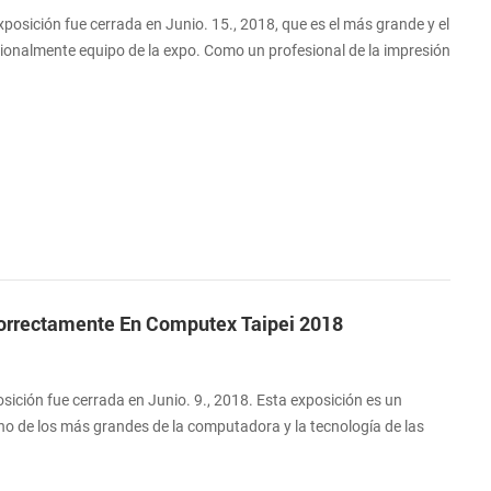
osición fue cerrada en Junio. 15., 2018, que es el más grande y el
onalmente equipo de la expo. Como un profesional de la impresión
ashino exhiben todo tipo de micro impresoras con éxito y atrajo a
estro stand para la buena calidad. El más popular de la impresora
 Impr...
orrectamente En Computex Taipei 2018
ición fue cerrada en Junio. 9., 2018. Esta exposición es un
uno de los más grandes de la computadora y la tecnología de las
do. Este año, se celebró con los temas "AI", "5G", "Blockchain", "IO",
y "Juego & VR". Xiamen Cashino impresoras se exhibió con éxito y