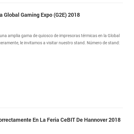
La Global Gaming Expo (G2E) 2018
na amplia gama de quiosco de impresoras térmicas en la Global
ramente, le invitamos a visitar nuestro stand. Número de stand:
. 9-11, 2018 Dirección: 201 Arenas Ave., Las Vegas, NV 89169.
rrectamente En La Feria CeBIT De Hannover 2018