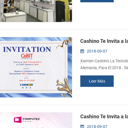
atrajo a un montón de clie..
Cashino Te Invita a 
2018-09-07
Xiamen Cashino La Tecnolog
Alemania, Para El 2018 . S
D78-5 Fecha: Junio 11 A 1
Leer Más
30521 Hannover, Alemania
Cashino Te Invita a 
2018-09-07