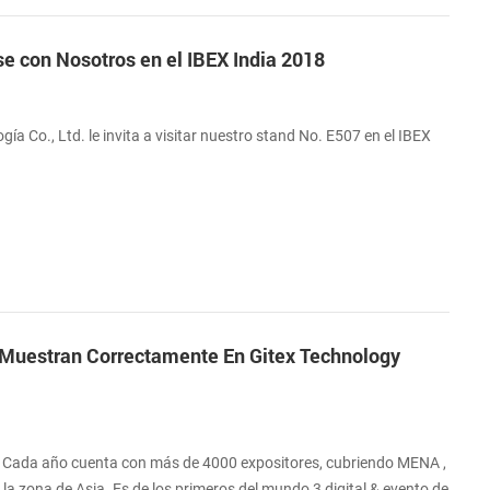
e con Nosotros en el IBEX India 2018
a Co., Ltd. le invita a visitar nuestro stand No. E507 en el IBEX
Muestran Correctamente En Gitex Technology
. Cada año cuenta con más de 4000 expositores, cubriendo MENA ,
 la zona de Asia. Es de los primeros del mundo 3 digital & evento de