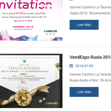
Xiamen Cashino La Tecnolog
Taipei 2018. Sinceramente,
Fecha: Junio 5 Al 9 De 2018
Leer Más
VendExpo Rusia 2018
2018-07-05
Xiamen Cashino La Tecnolo
Rusia desde el Mar. 28 de M
stand NO. A303.
Leer Más