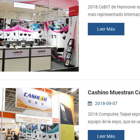
2018 CeBIT de Hannover exp
más representado internaci
proveedor de soluciones, C
Leer Más
un montón de clientes a nu
en esta exposición debe ser
Cashino Muestran C
2018-09-07
2018 Computex Taipei expos
equipo de la expo, que es 
ferias comerciales en el mun
Leer Más
"Innovations & Startups", 