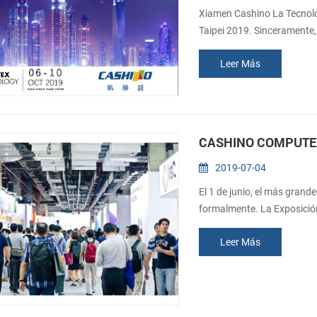
Xiamen Cashino La Tecnolog
Taipei 2019. Sinceramente,
44Fecha: Oct. 06 - 10, 201
Leer Más
Box 9292, Dubai
CASHINO COMPUTEX
2019-07-04
El 1 de junio, el más gran
formalmente. La Exposición
días de muestra. En los úl
Leer Más
éxito en el COMPUTEX de T
así como este año. Como un