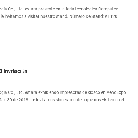
ía Co., Ltd. estará presente en la feria tecnológica Computex
 le invitamos a visitar nuestro stand. Número De Stand: K1120
 Dirección: Taipei Nangang Exhibition Center, Pabellón 1, 1F
 Invitación
gía Co., Ltd. estará exhibiendo impresoras de kiosco en VendExpo
ar. 30 de 2018. Le invitamos sinceramente a que nos visiten en el