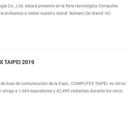
ía Co., Ltd. estará presente en la feria tecnológica Computex
 le invitamos a visitar nuestro stand. Número De Stand: H2-
9 Dirección: DuBai world trade centreoff Sheikh Zayed Road, PO
 TAIPEI 2019
de de Asia de comunicación de la Expo., COMPUTEX TAIPEI, es cerrar
 atrajo a 1,685 expositores y 42,495 visitantes durante los cinco
timos años, Xiamen Cashino La Tecnología Co., Ltd. ha exhibido con
AIPEI para mostrar nuestra nueva solución de impresión térmica,
o de lo...