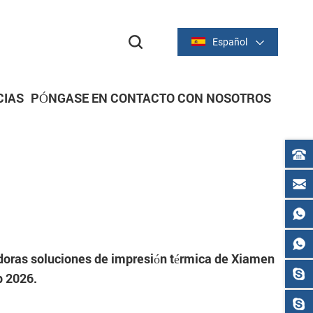
Español
CIAS
PÓNGASE EN CONTACTO CON NOSOTROS
dor
dor
IMPRESORAS DE RECIBOS
Serie térmica de 2 pulgadas/58 mm
Serie térmica de 3 pulgadas/80 mm
doras soluciones de impresión térmica de Xiamen
p 2026.