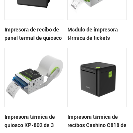
Impresora de recibo de
Módulo de impresora
panel termal de quiosco
térmica de tickets
EP-385C 80 mm con
integrado KP-803 de 80
cortador automático
mm para quiosco de
juegos
Impresora térmica de
Impresora térmica de
quiosco KP-802 de 3
recibos Cashino C818 de