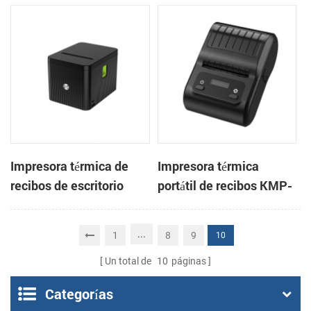
pulgadas con cortador
3 pulgadas, de alta
automático de tickets
velocidad, para
integrado para quioscos
sistemas POS y comida
de apuestas
para llevar.
Impresora térmica de
Impresora térmica
recibos de escritorio
portátil de recibos KMP-
CSN-806 de 80 mm para
200 de 58 mm con
punto de venta
Bluetooth y Android
...
1
8
9
10
Un total de
10
páginas
Categorías