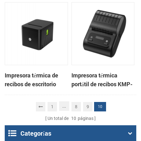
pulgadas con cortador
3 pulgadas, de alta
automático de tickets
velocidad, para
integrado para quioscos
sistemas POS y comida
de apuestas
para llevar.
Impresora térmica de
Impresora térmica
recibos de escritorio
portátil de recibos KMP-
CSN-806 de 80 mm para
200 de 58 mm con
punto de venta
Bluetooth y Android
...
1
8
9
10
Un total de
10
páginas
Categorías