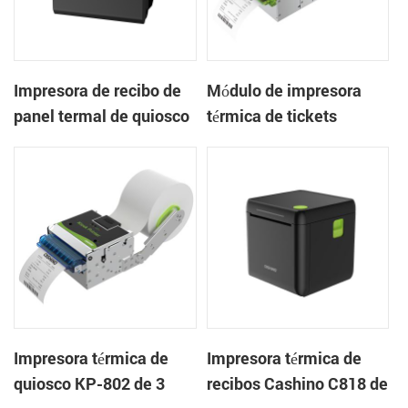
Impresora de recibo de
Módulo de impresora
panel termal de quiosco
térmica de tickets
EP-385C 80 mm con
integrado KP-803 de 80
cortador automático
mm para quiosco de
juegos
Impresora térmica de
Impresora térmica de
quiosco KP-802 de 3
recibos Cashino C818 de