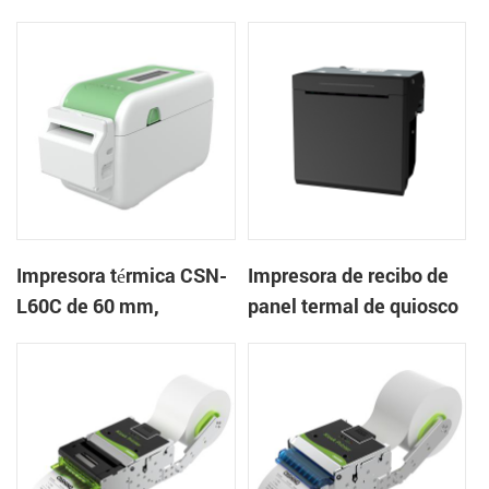
mm Impresora de
en la nube de escritorio
pulseras de escritorio
Impresora de etiquetas
Impresora térmica CSN-
Impresora de recibo de
L60C de 60 mm,
panel termal de quiosco
impresora de pulsera de
EP-385C 80 mm con
escritorio, impresora de
cortador automático
etiquetas con cortador