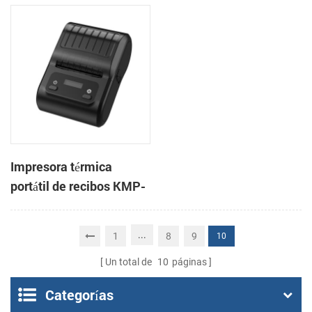
3 pulgadas, de alta
CSN-806 de 80 mm para
velocidad, para
punto de venta
sistemas POS y comida
para llevar.
Impresora térmica
portátil de recibos KMP-
200 de 58 mm con
Bluetooth y Android
...
1
8
9
10
Un total de
10
páginas
Categorías