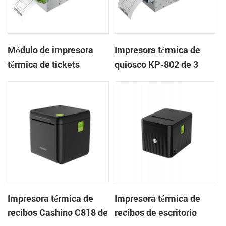
Módulo de impresora
Impresora térmica de
térmica de tickets
quiosco KP-802 de 3
integrado KP-803 de 80
pulgadas con cortador
mm para quiosco de
automático de tickets
juegos
integrado para quioscos
de apuestas
Impresora térmica de
Impresora térmica de
recibos Cashino C818 de
recibos de escritorio