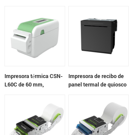
mm Impresora de
en la nube de escritorio
pulseras de escritorio
Impresora de etiquetas
Impresora térmica CSN-
Impresora de recibo de
L60C de 60 mm,
panel termal de quiosco
impresora de pulsera de
EP-385C 80 mm con
escritorio, impresora de
cortador automático
etiquetas con cortador