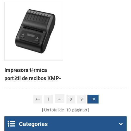
3 pulgadas, de alta
CSN-806 de 80 mm para
velocidad, para
punto de venta
sistemas POS y comida
para llevar.
Impresora térmica
portátil de recibos KMP-
200 de 58 mm con
Bluetooth y Android
...
1
8
9
10
Un total de
10
páginas
Categorías