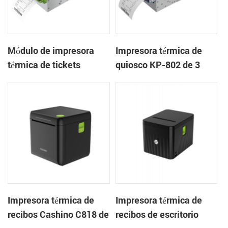
Módulo de impresora
Impresora térmica de
térmica de tickets
quiosco KP-802 de 3
integrado KP-803 de 80
pulgadas con cortador
mm para quiosco de
automático de tickets
juegos
integrado para quioscos
de apuestas
Impresora térmica de
Impresora térmica de
recibos Cashino C818 de
recibos de escritorio