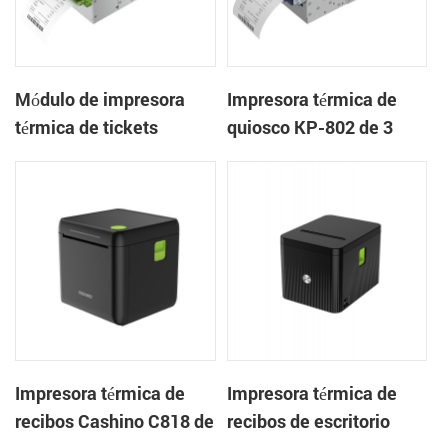
Módulo de impresora
Impresora térmica de
térmica de tickets
quiosco KP-802 de 3
integrado KP-803 de 80
pulgadas con cortador
mm para quiosco de
automático de tickets
juegos
integrado para quioscos
de apuestas
Impresora térmica de
Impresora térmica de
recibos Cashino C818 de
recibos de escritorio