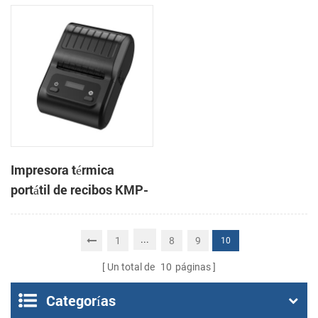
3 pulgadas, de alta
CSN-806 de 80 mm para
velocidad, para
punto de venta
sistemas POS y comida
para llevar.
Impresora térmica
portátil de recibos KMP-
200 de 58 mm con
Bluetooth y Android
...
1
8
9
10
Un total de
10
páginas
Categorías