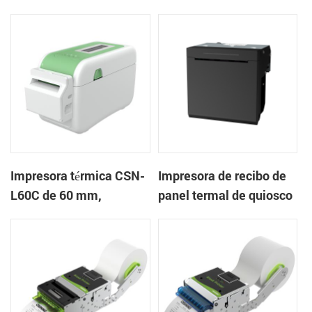
mm Impresora de
en la nube de escritorio
pulseras de escritorio
Impresora de etiquetas
Impresora térmica CSN-
Impresora de recibo de
L60C de 60 mm,
panel termal de quiosco
impresora de pulsera de
EP-385C 80 mm con
escritorio, impresora de
cortador automático
etiquetas con cortador