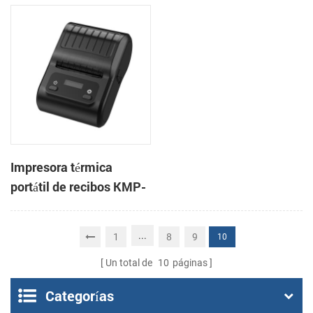
3 pulgadas, de alta
CSN-806 de 80 mm para
velocidad, para
punto de venta
sistemas POS y comida
para llevar.
Impresora térmica
portátil de recibos KMP-
200 de 58 mm con
Bluetooth y Android
...
1
8
9
10
Un total de
10
páginas
Categorías