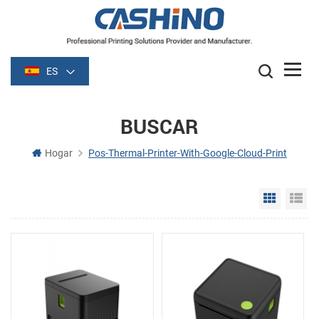
ES
BUSCAR
Hogar
Pos-Thermal-Printer-With-Google-Cloud-Print
Grid Vie
Li