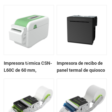
mm Impresora de
en la nube de escritorio
pulseras de escritorio
Impresora de etiquetas
Impresora térmica CSN-
Impresora de recibo de
L60C de 60 mm,
panel termal de quiosco
impresora de pulsera de
EP-385C 80 mm con
escritorio, impresora de
cortador automático
etiquetas con cortador