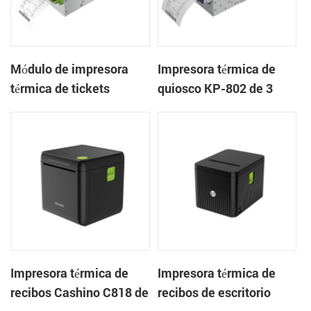
Módulo de impresora
Impresora térmica de
térmica de tickets
quiosco KP-802 de 3
integrado KP-803 de 80
pulgadas con cortador
mm para quiosco de
automático de tickets
juegos
integrado para quioscos
de apuestas
Impresora térmica de
Impresora térmica de
recibos Cashino C818 de
recibos de escritorio