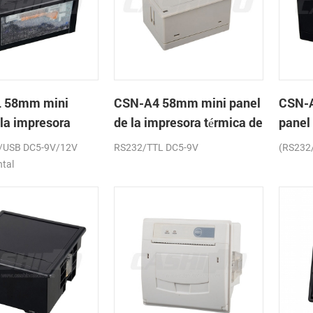
 58mm mini
CSN-A4 58mm mini panel
CSN-
 la impresora
de la impresora térmica de
panel
de recibos
recibos
térmic
/USB DC5-9V/12V
RS232/TTL DC5-9V
(RS232
ntal