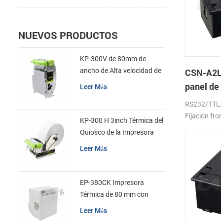
NUEVOS PRODUCTOS
KP-300V de 80mm de
ancho de Alta velocidad de
CSN-A2L
la Impresora Térmica del
panel de
Leer Más
Quiosco
térmica 
RS232/TTL
Fijación fro
KP-300 H 3inch Térmica del
Quiosco de la Impresora
Módulo de
Leer Más
EP-380CK Impresora
Térmica de 80 mm con
Bloqueo de la Tapa
Leer Más