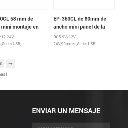
0CL 58 mm de
EP-360CL de 80mm de
 mini montaje en
ancho mini panel de la
 de la impresora
impresora térmica con
/12-24V,
DC5-9V/12V-
ca con auto-cortador
auto-cortador
,Serie+USB;
24V,90mm/s,Serie+USB
0
nas
ENVIAR UN MENSAJE