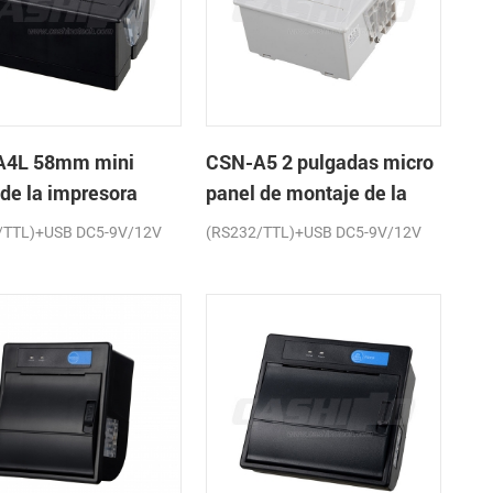
A4L 58mm mini
CSN-A5 2 pulgadas micro
 de la impresora
panel de montaje de la
a de recibos
impresora térmica de
/TTL)+USB DC5-9V/12V
(RS232/TTL)+USB DC5-9V/12V
recibos