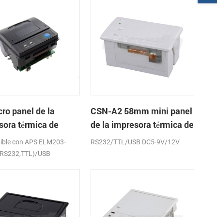
ro panel de la
CSN-A2 58mm mini panel
sora térmica de
de la impresora térmica de
os CSN-A1K
recibos
ible con APS ELM203-
RS232/TTL/USB DC5-9V/12V
(RS232,TTL)/USB