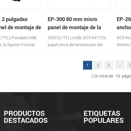
 2 pulgadas
EP-300 80 mm micro
EP-26
nel de montaje de
panel de montaje de la
ancho
sora térmica de
impresora térmica de
panel
2,TTL)/Paralelo/USB;
(RS232/TTL)+USB, DC5-9V/12V,
DC5-9V
recibos
térmi
 la fijación Frontal
papel cerca de terminación del
90mm/s
sensor (opcional)
...
2
3
1
1
Un total de
10
pági
PRODUCTOS
ETIQUETAS
DESTACADOS
POPULARES