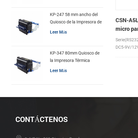
KP-247 58 mm ancho del
CSN-A5L
Quiosco de la Impresora de
micro pa
recibos
Leer Más
la impre
Serie(RS23
recibos
DC5-9V/12V;
KP-347 80mm Quiosco de
la Impresora Térmica
Leer Más
CONTÁCTENOS