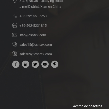
3-4/F, No.361 Qiaoying Road,
Jimei District, Xiamen,China
+86-592-5517253
+86-592-5231815
info@csntek.com
sales15@csntek.com
sales09@csntek.com
Acerca de nosotros