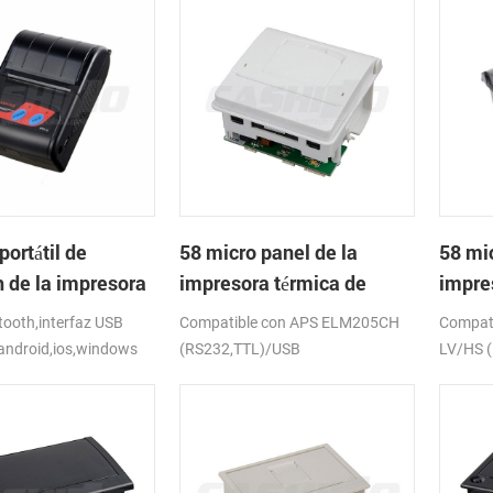
portátil de
58 micro panel de la
58 mic
h de la impresora
impresora térmica de
impre
de PTP-II
recibos CSN-A1
recib
ooth,interfaz USB
Compatible con APS ELM205CH
Compat
android,ios,windows
(RS232,TTL)/USB
LV/HS 