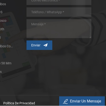
ibos
OS
iosco
oth
l
Impresora Térmica De Recibos Con Micropanel.
De 58 Mm
es
Enviar Un Mensaje
Política De Privacidad