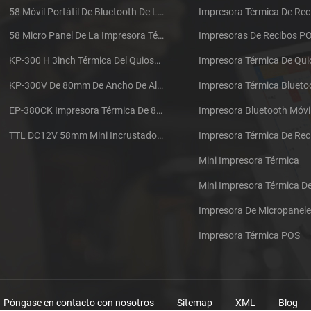
58 Móvil Portátil De Bluetooth De La Impresora Térmica De PTP-II
Impresora Térmica De Rec
58 Micro Panel De La Impresora Térmica De Recibos CSN-A1
Impresoras De Recibos P
KP-300 H 3inch Térmica Del Quiosco De La Impresora Módulo De
Impresora Térmica De Qu
KP-300V De 80mm De Ancho De Alta Velocidad De La Impresora Térmica Del Quiosco
Impresora Térmica Blueto
EP-380CK Impresora Térmica De 80 Mm Con Bloqueo De La Tapa
Impresora Bluetooth Móvi
TTL DC12V 58mm Mini Incrustado Taxi De La Impresora Térmica De Recibos
Mini Impresora Térmica
Mini Impresora Térmica 
Impresora De Micropanel
Impresora Térmica POS
Póngase en contacto con nosotros
Sitemap
XML
Blog