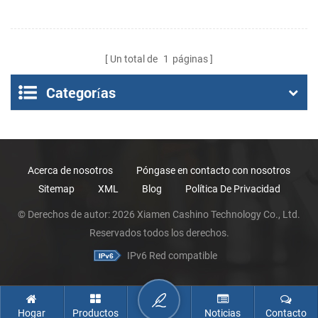
Un total de
1
páginas
Categorías
Acerca de nosotros
Póngase en contacto con nosotros
Sitemap
XML
Blog
Política De Privacidad
© Derechos de autor: 2026 Xiamen Cashino Technology Co., Ltd.
Reservados todos los derechos.
IPv6 Red compatible
Hogar
Productos
Noticias
Contacto