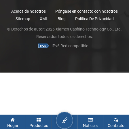
Acerca de nosotros
Póngase en contacto con nosotros
Sitemap
XML
Blog
Política De Privacidad
© Derechos de autor: 2026 Xiamen Cashino Technology Co., Ltd.
Reservados todos los derechos.
IPv6 Red compatible
Hogar
Productos
Noticias
Contacto