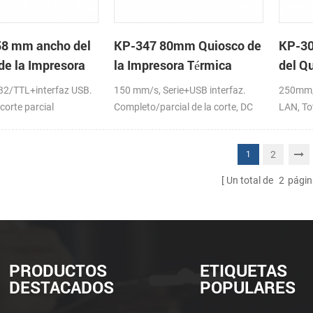
58 mm ancho del
KP-347 80mm Quiosco de
KP-30
de la Impresora
la Impresora Térmica
del Qu
os
Impre
2/TTL+interfaz USB.
150 mm/s, Serie+USB interfaz.
250mm/
corte parcial
Completo/parcial de la corte, DC
LAN, Tot
24V
DC24V
2
1
Un total de
2
págin
PRODUCTOS
ETIQUETAS
DESTACADOS
POPULARES