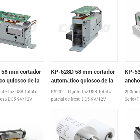
 58 mm cortador
KP-628D 58 mm cortador
KP-53
co quiosco de la
automático quiosco de la
ancho
a térmica
impresora térmica
la imp
nterfaz USB Total o
RS232,TTL,interfaz USB Total o
200mm/
quios
fresa DC5-9V/12V
parcial de fresa DC5-9V/12V
Serie+P