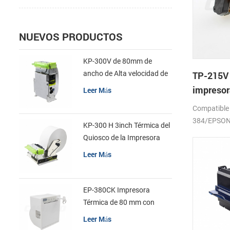
NUEVOS PRODUCTOS
KP-300V de 80mm de
ancho de Alta velocidad de
TP-215V 
la Impresora Térmica del
impresor
Leer Más
Quiosco
mecanis
Compatible
384/EPSON
KP-300 H 3inch Térmica del
Quiosco de la Impresora
Módulo de
Leer Más
EP-380CK Impresora
Térmica de 80 mm con
Bloqueo de la Tapa
Leer Más