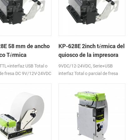
8E 58 mm de ancho
KP-628E 2inch térmica del
co Térmica
quiosco de la impresora
soras de tickets Con
de recibos
TL+interfaz USB Total o
9VDC/12-24VDC, Serie+USB
cortador
 de fresa DC 9V/12V-24VDC
interfaz Total o parcial de fresa