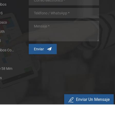
ibos
OS
iosco
oth
l
Impresora Térmica De Recibos Con Micropanel.
De 58 Mm
es
Enviar Un Mensaje
Política De Privacidad