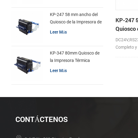
KP-247 58 mm ancho del
KP-247 
Quiosco de la Impresora de
Quiosco 
recibos
Leer Más
de recib
DC24V,RS23
Completo y 
KP-347 80mm Quiosco de
la Impresora Térmica
Leer Más
CONTÁCTENOS