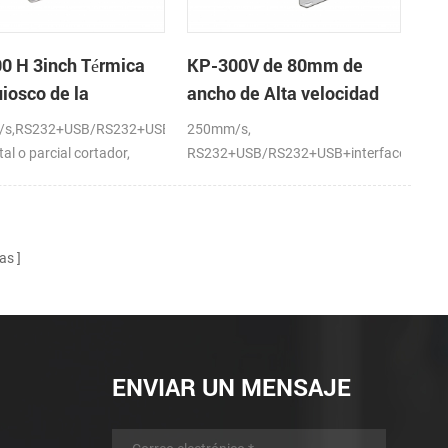
0 H 3inch Térmica
KP-300V de 80mm de
iosco de la
ancho de Alta velocidad
sora Módulo de
de la Impresora Térmica
s,RS232+USB/RS232+USB+interfaces
250mm/s,
del Quiosco
al o parcial cortador,
RS232+USB/RS232+USB+interfaces
LAN,DC24V
as
ENVIAR UN MENSAJE