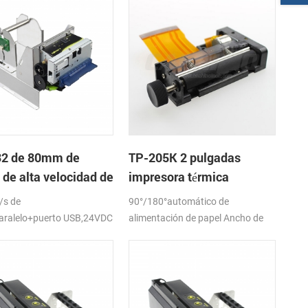
2 de 80mm de
TP-205K 2 pulgadas
 de alta velocidad de
impresora térmica
resora térmica del
mecanismo de
s de
90°/180°automático de
co
aralelo+puerto USB,24VDC
alimentación de papel Ancho de
papel:57,5±0,5 mm