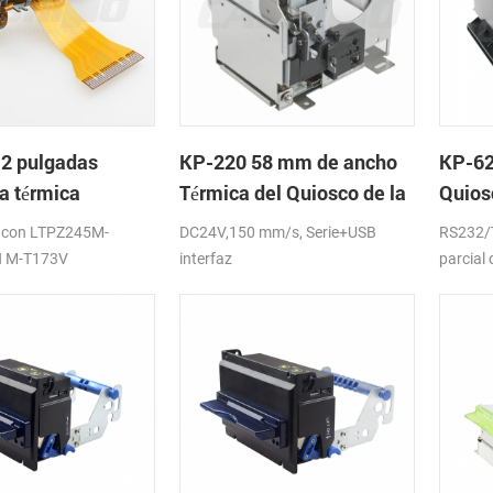
2 pulgadas
KP-220 58 mm de ancho
KP-62
a térmica
Térmica del Quiosco de la
Quios
mo de
Impresora de recibos con
Impre
 con LTPZ245M-
DC24V,150 mm/s, Serie+USB
RS232/T
cortador automático
Auto-
 M-T173V
interfaz
parcial