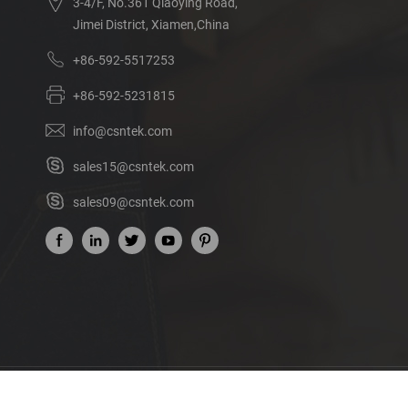
3-4/F, No.361 Qiaoying Road,
Jimei District, Xiamen,China
+86-592-5517253
+86-592-5231815
info@csntek.com
sales15@csntek.com
sales09@csntek.com
Acerca de nosotros