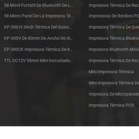
58 Móvil Portátil De Bluetooth De La Impresora Térmica De PTP-II
Impresora Térmica De Rec
58 Micro Panel De La Impresora Térmica De Recibos CSN-A1
Impresoras De Recibos P
KP-300 H 3inch Térmica Del Quiosco De La Impresora Módulo De
Impresora Térmica De Qu
KP-300V De 80mm De Ancho De Alta Velocidad De La Impresora Térmica Del Quiosco
Impresora Térmica Blueto
EP-380CK Impresora Térmica De 80 Mm Con Bloqueo De La Tapa
Impresora Bluetooth Móvi
TTL DC12V 58mm Mini Incrustado Taxi De La Impresora Térmica De Recibos
Mini Impresora Térmica
Mini Impresora Térmica 
Impresora De Micropanel
Impresora Térmica POS
Póngase en contacto con nosotros
Sitemap
XML
Blog