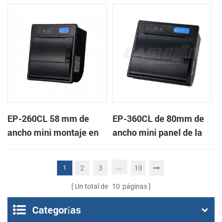
de la impresora térmica
impresora térmica de
de recibos
recibos
EP-260CL 58 mm de
EP-360CL de 80mm de
ancho mini montaje en
ancho mini panel de la
panel de la impresora
impresora térmica con
térmica con auto-
auto-cortador
...
2
3
10
1
cortador
Un total de
10
páginas
Categorías