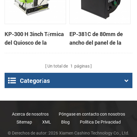
KP-300 H 3inch Térmica
EP-381C de 80mm de
del Quiosco de la
ancho del panel de la
Impresora Módulo de
impresora térmica por
contacto de terminal de
Un total de
1
páginas
punto de venta
Categorías
Acerca de nosotros
Póngase en contacto con nosotros
Sitemap
XML
Blog
Política De Privacidad
© Derechos de autor: 2026 Xiamen Cashino Technology Co., Ltd.