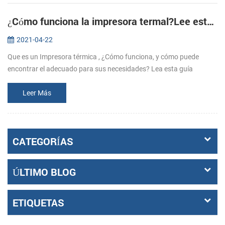
¿Cómo funciona la impresora termal?Lee esta guía para aprenderlo.
2021-04-22
Que es un Impresora térmica , ¿Cómo funciona, y cómo puede
encontrar el adecuado para sus necesidades? Lea esta guía
conmigo. 1. ¿Sabes qué es el papel térmico? El papel térmico se
refiere al recubrim...
Leer Más
CATEGORÍAS
ÚLTIMO BLOG
ETIQUETAS