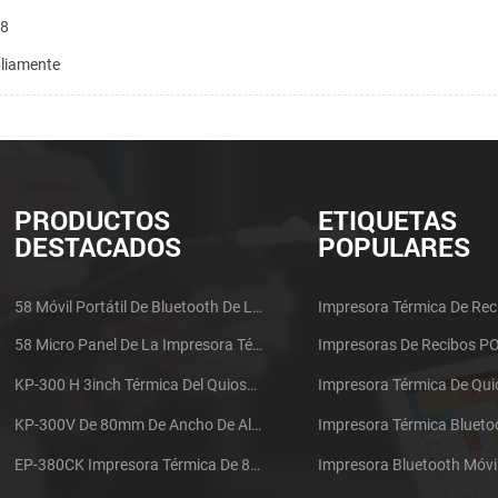
18
pliamente
PRODUCTOS
ETIQUETAS
DESTACADOS
POPULARES
58 Móvil Portátil De Bluetooth De La Impresora Térmica De PTP-II
Impresora Térmica De Rec
58 Micro Panel De La Impresora Térmica De Recibos CSN-A1
Impresoras De Recibos P
KP-300 H 3inch Térmica Del Quiosco De La Impresora Módulo De
Impresora Térmica De Qu
KP-300V De 80mm De Ancho De Alta Velocidad De La Impresora Térmica Del Quiosco
Impresora Térmica Blueto
EP-380CK Impresora Térmica De 80 Mm Con Bloqueo De La Tapa
Impresora Bluetooth Móvi