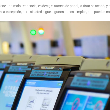
ne una mala tendencia, es decir, el atasco de papel, la tinta se acabó, y
 la excepción, pero si usted sigue algunos pasos simples, que pueden me