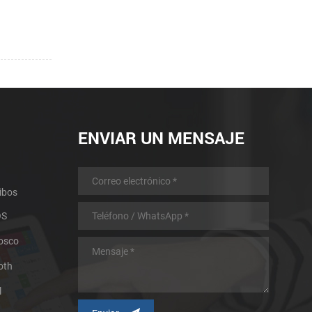
ENVIAR UN MENSAJE
ibos
OS
iosco
oth
l