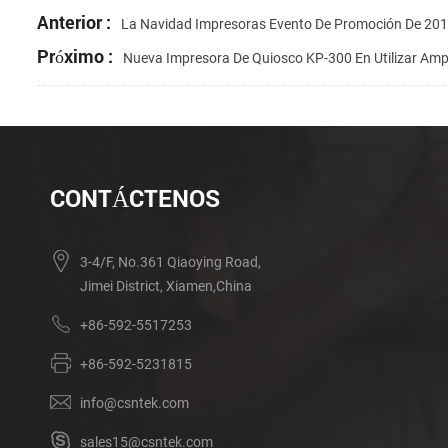
Anterior :
La Navidad Impresoras Evento De Promoción De 20
Próximo :
Nueva Impresora De Quiosco KP-300 En Utilizar Am
CONTÁCTENOS
3-4/F, No.361 Qiaoying Road,
Jimei District, Xiamen,China
+86-592-5517253
+86-592-5231815
info@csntek.com
sales15@csntek.com