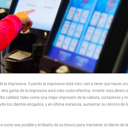
 la impresora. Cuando la impresora está roto, van a tener que hacer un
a alta gama de la impresora será más costo-efectiva. Invertir más dinero 
lta calidad, tales como una mejor impresión de la cabeza, cortadores y 
e los clientes enojados, y en última instancia, aumentar su retorno de la
 como sea posible y el diseño de su kiosco para mantener al cliente de l