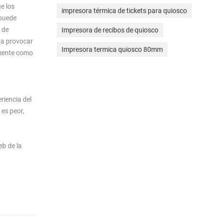
e los
impresora térmica de tickets para quiosco
 puede
 de
Impresora de recibos de quiosco
ra provocar
Impresora termica quiosco 80mm
amente como
riencia del
 es peor,
eb de la