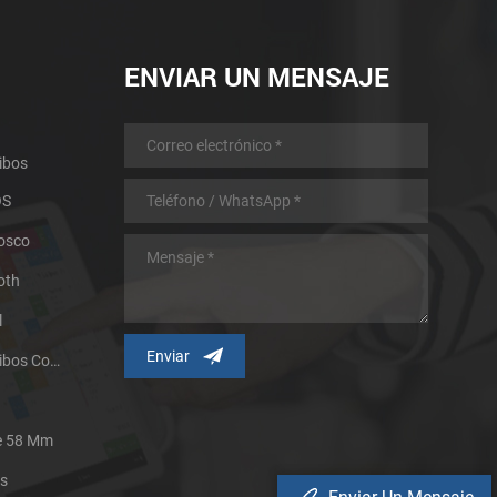
ENVIAR UN MENSAJE
ibos
OS
iosco
oth
l
Impresora Térmica De Recibos Con Micropanel.
De 58 Mm
es