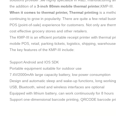
solutions provider ,we highly specialize in R&D, manufacturing and
the addition of a
3-inch
80mm
mobile
thermal
printer
,KMP-III.
When it comes to thermal printer,
Thermal printing
is a metho
continuing to grow in popularity. There are quite a few retail bus
POS (point-of-sale) experience for customers. Not only are therma
cost effective grocery stores and other retailers.
The KMP-III is an efficient portable
receipt
printer with
thermal pri
mobile POS, retail, parking tickets, logistics, shipping, warehouse, U
The key features of the KMP-III include:
Support Android and IOS SDK
Portable equipment suitable for outdoor use
7.4V/2000mAh large capacity battery, low power consumption
Design and automatic sleep and wake-up functions, long working
USB, Bluetooth, wired and wireless interfaces are optional
Equipped with lithium battery, can work continuously for 8 hours
Support one-dimensional barcode printing, QRCODE barcode pri