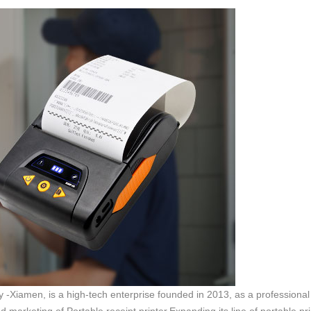
y -Xiamen, is a high-tech enterprise founded in 2013, as a professional 