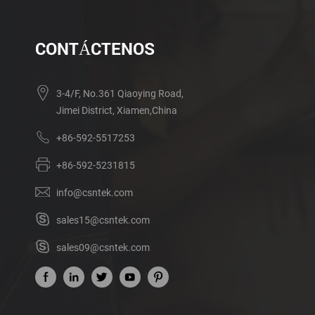
CONTÁCTENOS
3-4/F, No.361 Qiaoying Road,
Jimei District, Xiamen,China
+86-592-5517253
+86-592-5231815
info@csntek.com
sales15@csntek.com
sales09@csntek.com