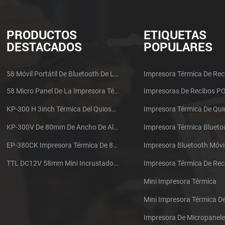
PRODUCTOS
ETIQUETAS
DESTACADOS
POPULARES
58 Móvil Portátil De Bluetooth De La Impresora Térmica De PTP-II
Impresora Térmica De Rec
58 Micro Panel De La Impresora Térmica De Recibos CSN-A1
Impresoras De Recibos P
KP-300 H 3inch Térmica Del Quiosco De La Impresora Módulo De
Impresora Térmica De Qu
KP-300V De 80mm De Ancho De Alta Velocidad De La Impresora Térmica Del Quiosco
Impresora Térmica Blueto
EP-380CK Impresora Térmica De 80 Mm Con Bloqueo De La Tapa
Impresora Bluetooth Móvi
TTL DC12V 58mm Mini Incrustado Taxi De La Impresora Térmica De Recibos
Mini Impresora Térmica
Mini Impresora Térmica 
Impresora De Micropanel