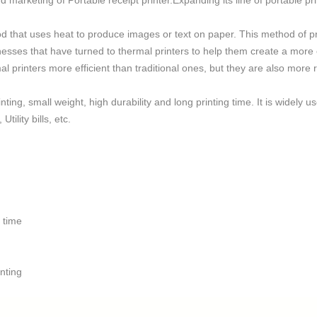
 marketing of Portable receipt printer.Expanding its line of portable pri
d that uses heat to produce images or text on paper. This method of pri
inesses that have turned to thermal printers to help them create a more e
l printers more efficient than traditional ones, but they are also more 
nting,
small weight, high durability and long printing time. It is widely u
tility bills, etc.
 time
nting