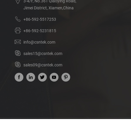
3-4/F, No.361 Qiaoying Road,
Jimei District, Xiamen,China
+86-592-5517253
+86-592-5231815
info@csntek.com
sales15@csntek.com
sales09@csntek.com
Acerca de nosotros