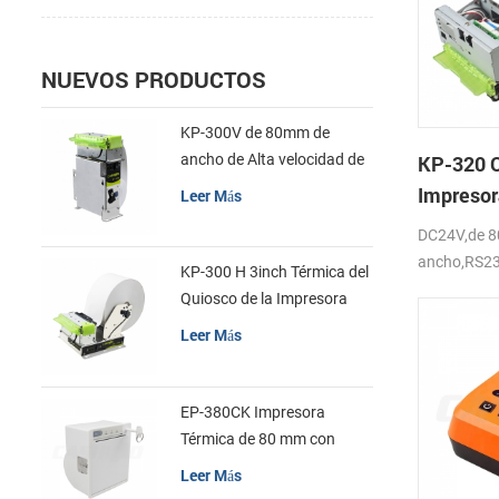
NUEVOS PRODUCTOS
KP-300V de 80mm de
ancho de Alta velocidad de
KP-320 Q
la Impresora Térmica del
Impresor
Leer Más
Quiosco
Térmica,
DC24V,de 
Automát
ancho,RS2
KP-300 H 3inch Térmica del
,150mm/s
Quiosco de la Impresora
Módulo de
Leer Más
EP-380CK Impresora
Térmica de 80 mm con
Bloqueo de la Tapa
Leer Más