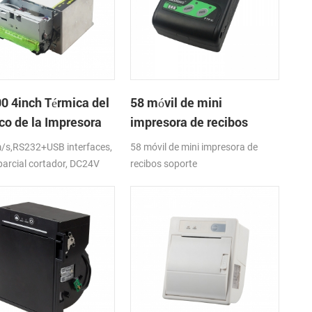
0 4inch Térmica del
58 móvil de mini
co de la Impresora
impresora de recibos
térmica PTP-II
s,RS232+USB interfaces,
58 móvil de mini impresora de
 parcial cortador, DC24V
recibos soporte
RS232,Bluetooth,USB de la
interfaz de android,ios,windows