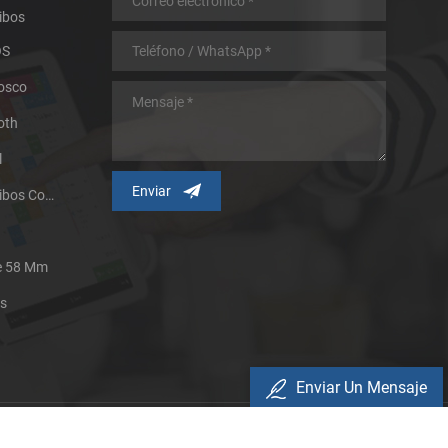
ibos
OS
iosco
oth
l
Impresora Térmica De Recibos Con Micropanel.
De 58 Mm
es
Enviar Un Mensaje
Política De Privacidad