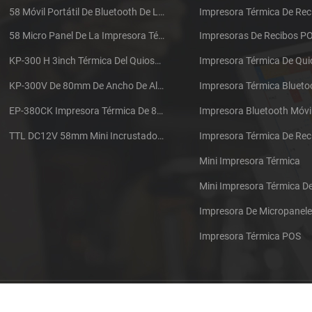
58 Móvil Portátil De Bluetooth De La Impresora Térmica De PTP-II
Impresora Térmica De Rec
58 Micro Panel De La Impresora Térmica De Recibos CSN-A1
Impresoras De Recibos P
KP-300 H 3inch Térmica Del Quiosco De La Impresora Módulo De
Impresora Térmica De Qu
KP-300V De 80mm De Ancho De Alta Velocidad De La Impresora Térmica Del Quiosco
Impresora Térmica Blueto
EP-380CK Impresora Térmica De 80 Mm Con Bloqueo De La Tapa
Impresora Bluetooth Móvi
TTL DC12V 58mm Mini Incrustado Taxi De La Impresora Térmica De Recibos
Mini Impresora Térmica
Mini Impresora Térmica 
Impresora De Micropanel
Impresora Térmica POS
Póngase en contacto con nosotros
Sitemap
XML
Blog