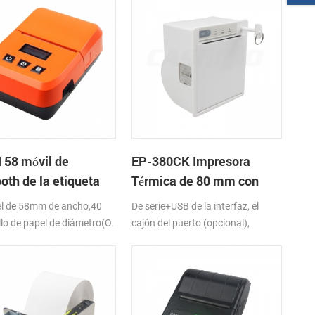
 58 móvil de
EP-380CK Impresora
oth de la etiqueta
Térmica de 80 mm con
 impresora
Bloqueo de la Tapa
l de 58mm de ancho,40
De serie+USB de la interfaz, el
lo de papel de diámetro(O.
cajón del puerto (opcional),
Bluetooth,K-Etiqueta de la
DC24V/12V-24VDC, Completo y
CIÓN
corte parcial