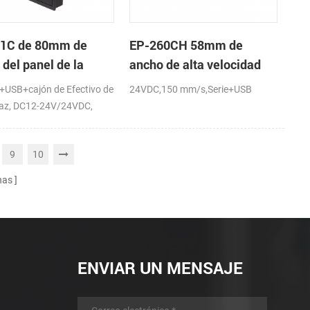
1C de 80mm de
EP-260CH 58mm de
del panel de la
ancho de alta velocidad
sora térmica por
mini panel de la impresora
e+USB+cajón de Efectivo de
24VDC,150 mm/s,Serie+USB
cto de terminal de
térmica con auto-cortador
rfaz, DC12-24V/24VDC,
 de venta
o y corte parcial
9
10
nas
ENVIAR UN MENSAJE