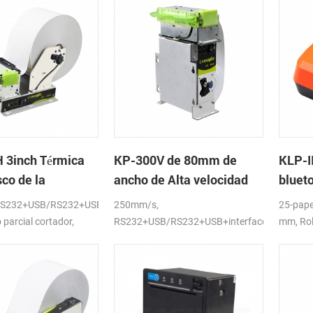
 3inch Térmica
KP-300V de 80mm de
KLP-II
co de la
ancho de Alta velocidad
blueto
a Módulo de
de la Impresora Térmica
de la
S232+USB/RS232+USB+interfaces
250mm/s,
25-pape
del Quiosco
 parcial cortador,
RS232+USB/RS232+USB+interfaces
mm, Rol
LAN,DC24V
D),USB+
APLICA