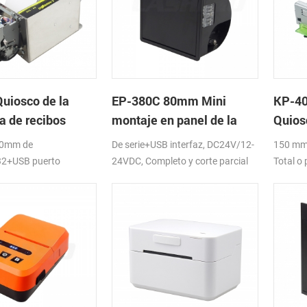
uiosco de la
EP-380C 80mm Mini
KP-40
a de recibos
montaje en panel de la
Quios
 con Cortador
impresora térmica
80mm de
De serie+USB interfaz, DC24V/12-
150 mm/
ico
32+USB puerto
24VDC, Completo y corte parcial
Total o