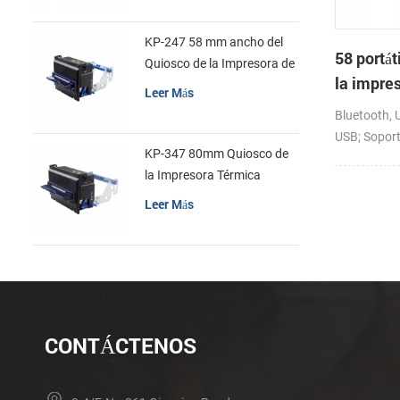
KP-247 58 mm ancho del
58 portát
Quiosco de la Impresora de
la impre
recibos
Leer Más
KMP-II
Bluetooth, 
USB; Soport
KP-347 80mm Quiosco de
android,io
la Impresora Térmica
Leer Más
CONTÁCTENOS