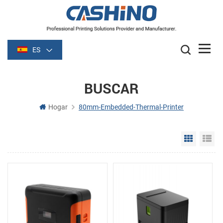
ES
BUSCAR
Hogar
80mm-Embedded-Thermal-Printer
Grid Vie
Li