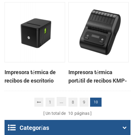
pulgadas con cortador
3 pulgadas, de alta
automático de tickets
velocidad, para
integrado para quioscos
sistemas POS y comida
de apuestas
para llevar.
Impresora térmica de
Impresora térmica
recibos de escritorio
portátil de recibos KMP-
CSN-806 de 80 mm para
200 de 58 mm con
punto de venta
Bluetooth y Android
...
1
8
9
10
Un total de
10
páginas
Categorías