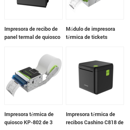
Impresora de recibo de
Módulo de impresora
panel termal de quiosco
térmica de tickets
EP-385C 80 mm con
integrado KP-803 de 80
cortador automático
mm para quiosco de
juegos
Impresora térmica de
Impresora térmica de
quiosco KP-802 de 3
recibos Cashino C818 de