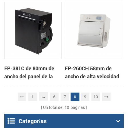
de KMP-II
Térmica Directa
EP-381C de 80mm de
EP-260CH 58mm de
ancho del panel de la
ancho de alta velocidad
impresora térmica por
mini panel de la
contacto de terminal de
impresora térmica con
...
1
6
7
9
10
8
punto de venta
auto-cortador
Un total de
10
páginas
Categorías