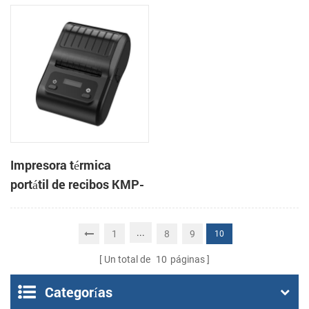
3 pulgadas, de alta
CSN-806 de 80 mm para
velocidad, para
punto de venta
sistemas POS y comida
para llevar.
Impresora térmica
portátil de recibos KMP-
200 de 58 mm con
Bluetooth y Android
...
1
8
9
10
Un total de
10
páginas
Categorías