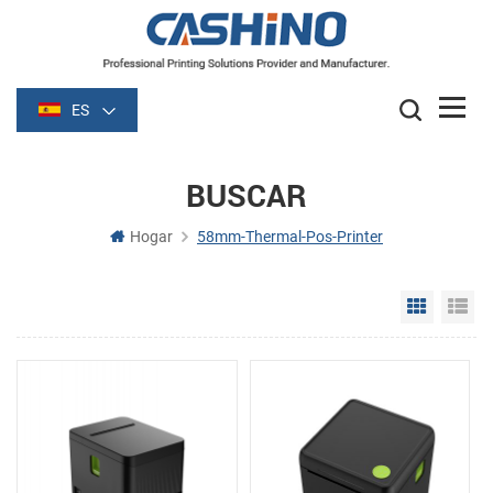
ES
BUSCAR
Hogar
58mm-Thermal-Pos-Printer
Grid Vie
Li