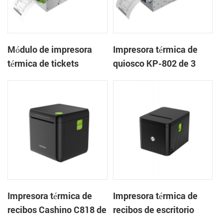
Módulo de impresora
Impresora térmica de
térmica de tickets
quiosco KP-802 de 3
integrado KP-803 de 80
pulgadas con cortador
mm para quiosco de
automático de tickets
juegos
integrado para quioscos
de apuestas
Impresora térmica de
Impresora térmica de
recibos Cashino C818 de
recibos de escritorio