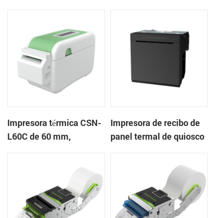
mm Impresora de
en la nube de escritorio
pulseras de escritorio
Impresora de etiquetas
Impresora térmica CSN-
Impresora de recibo de
L60C de 60 mm,
panel termal de quiosco
impresora de pulsera de
EP-385C 80 mm con
escritorio, impresora de
cortador automático
etiquetas con cortador