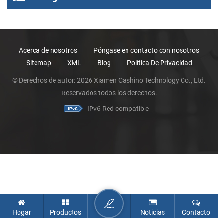
Acerca de nosotros
Póngase en contacto con nosotros
Sitemap
XML
Blog
Política De Privacidad
© Derechos de autor: 2026 Xiamen Cashino Technology Co., Ltd.
Reservados todos los derechos.
IPv6 Red compatible
Hogar
Productos
Noticias
Contacto