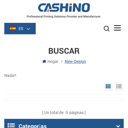
ES
BUSCAR
Hogar
New-Design
Nada!!
Grid Vie
Li
Un total de
0
páginas
Categorías