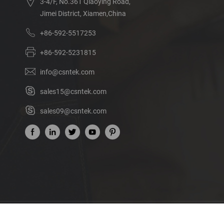
3-4/F, No.361 Qiaoying Road,
Jimei District, Xiamen,China
+86-592-5517253
+86-592-5231815
info@csntek.com
sales15@csntek.com
sales09@csntek.com
Acerca de nosotros