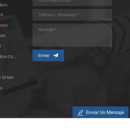
ibos
OS
iosco
oth
l
Impresora Térmica De Recibos Con Micropanel.
De 58 Mm
es
Enviar Un Mensaje
Política De Privacidad