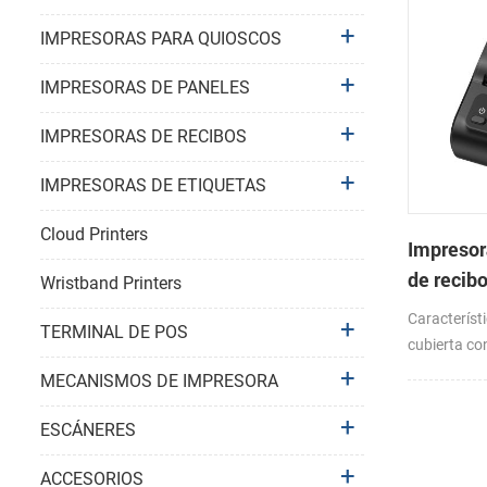
IMPRESORAS PARA QUIOSCOS
IMPRESORAS DE PANELES
IMPRESORAS DE RECIBOS
IMPRESORAS DE ETIQUETAS
Cloud Printers
Impresora
de recib
Wristband Printers
mm con B
Característi
TERMINAL DE POS
Android
cubierta con
visualizació
MECANISMOS DE IMPRESORA
pantalla OL
impresión d
ESCÁNERES
varios reci
preimpresos,
ACCESORIOS