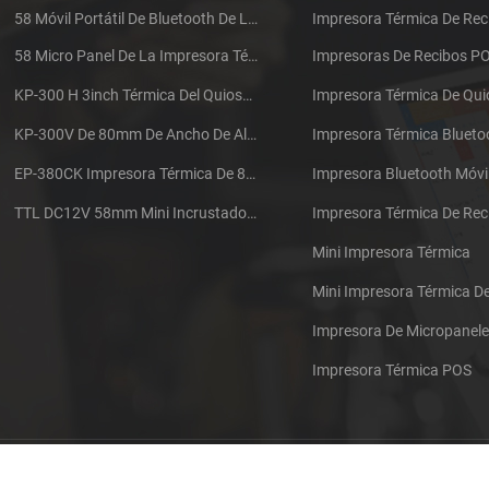
58 Móvil Portátil De Bluetooth De La Impresora Térmica De PTP-II
Impresora Térmica De Rec
58 Micro Panel De La Impresora Térmica De Recibos CSN-A1
Impresoras De Recibos P
KP-300 H 3inch Térmica Del Quiosco De La Impresora Módulo De
Impresora Térmica De Qu
KP-300V De 80mm De Ancho De Alta Velocidad De La Impresora Térmica Del Quiosco
Impresora Térmica Blueto
EP-380CK Impresora Térmica De 80 Mm Con Bloqueo De La Tapa
Impresora Bluetooth Móvi
TTL DC12V 58mm Mini Incrustado Taxi De La Impresora Térmica De Recibos
Mini Impresora Térmica
Mini Impresora Térmica 
Impresora De Micropanel
Impresora Térmica POS
Póngase en contacto con nosotros
Sitemap
XML
Blog