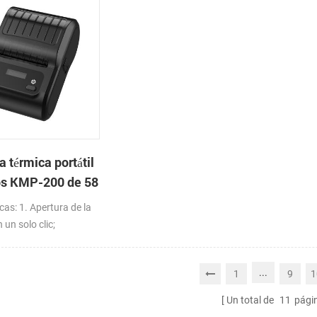
 térmica portátil
os KMP-200 de 58
luetooth y
cas: 1. Apertura de la
 un solo clic;
n del estado de la
ED 2. Admite
...
1
9
1
e etiquetas, así como
bos en blanco y
Un total de
11
pági
 fácil de usar y