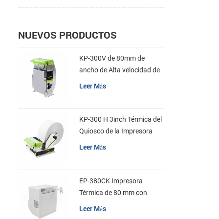
mantener.3.
de códigos 
unidimensio
NUEVOS PRODUCTOS
admite la i
barras bid
KP-300V de 80mm de
PDF417.4. C
ancho de Alta velocidad de
controlador
la Impresora Térmica del
Leer Más
Windows y c
Quiosco
impresión e
Batería de 
KP-300 H 3inch Térmica del
V/1600 mAh
Quiosco de la Impresora
consumo de 
Módulo de
Leer Más
suspensión 
automática
trabajo.
EP-380CK Impresora
Térmica de 80 mm con
Bloqueo de la Tapa
Leer Más