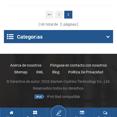
quiosco de la impresora
térmica
1
2
Un total de
2
páginas
Categorías
Acerca de nosotros
Póngase en contacto con nosotros
Sitemap
XML
Blog
Política De Privacidad
© Derechos de autor: 2026 Xiamen Cashino Technology Co., Ltd.
Reservados todos los derechos.
IPv6 Red compatible