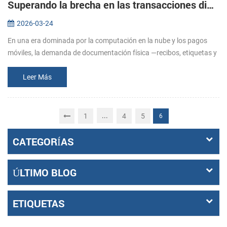
Superando la brecha en las transacciones digitales: El papel estratégico de las soluciones de impresión especializadas.
2026-03-24
En una era dominada por la computación en la nube y los pagos
móviles, la demanda de documentación física —recibos, etiquetas y
boletos— sigue siendo fundamental para la integridad operativa.
Desde el...
Leer Más
...
1
4
5
6
CATEGORÍAS
ÚLTIMO BLOG
ETIQUETAS