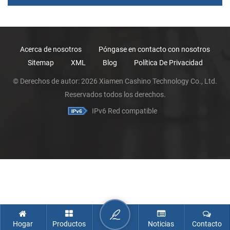
Acerca de nosotros
Póngase en contacto con nosotros
Sitemap
XML
Blog
Política De Privacidad
© Derechos de autor: 2026 Xiamen Cashino Technology Co., Ltd.
Reservados todos los derechos.
IPv6 Red compatible
Hogar
Productos
Noticias
Contacto