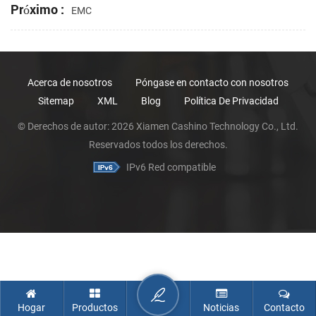
Próximo :
EMC
Acerca de nosotros
Póngase en contacto con nosotros
Sitemap
XML
Blog
Política De Privacidad
© Derechos de autor: 2026 Xiamen Cashino Technology Co., Ltd.
Reservados todos los derechos.
IPv6 Red compatible
Hogar
Productos
Noticias
Contacto