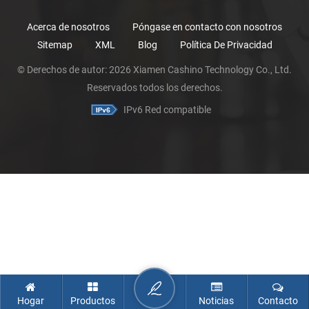
Acerca de nosotros
Póngase en contacto con nosotros
Sitemap
XML
Blog
Política De Privacidad
© Derechos de autor: 2026 Xiamen Cashino Technology Co., Ltd.
Reservados todos los derechos.
IPv6 Red compatible
Hogar
Productos
Noticias
Contacto