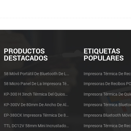
PRODUCTOS
ETIQUETAS
DESTACADOS
POPULARES
58 Móvil Portátil De Bluetooth De La Impresora Térmica De PTP-II
Impresora Térmica De Rec
58 Micro Panel De La Impresora Térmica De Recibos CSN-A1
Impresoras De Recibos P
KP-300 H 3inch Térmica Del Quiosco De La Impresora Módulo De
Impresora Térmica De Qu
KP-300V De 80mm De Ancho De Alta Velocidad De La Impresora Térmica Del Quiosco
Impresora Térmica Blueto
EP-380CK Impresora Térmica De 80 Mm Con Bloqueo De La Tapa
Impresora Bluetooth Móvi
TTL DC12V 58mm Mini Incrustado Taxi De La Impresora Térmica De Recibos