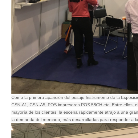
Como la primera aparición del pesaje Instrumento de la Exposic
CSN-A1, CSN-A5, POS impresoras POS 58CH etc. Entre ellos, el in
mayoría de los clientes, la escena rápidamente atrajo a una gra
la demanda del mercado, más desarrolladas para responder a la 