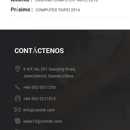
CASHINO COMPUTEX TAIPEI 2016
Próximo :
COMPUTEX TAIPEI 2016
CONTÁCTENOS
3-4/F, No.361 Qiaoying Road,
Jimei District, Xiamen,China
+86-592-5517253
+86-592-5231815
info@csntek.com
sales15@csntek.com