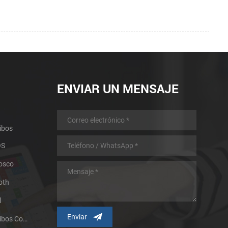
ENVIAR UN MENSAJE
ibos
OS
iosco
oth
l
Impresora Térmica De Recibos Con Micropanel.