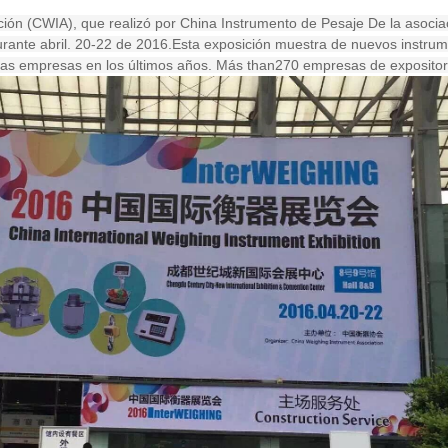
ción (CWIA), que realizó por China Instrumento de Pesaje De la asocia
ante abril. 20-22 de 2016.Esta exposición muestra de nuevos instru
e las empresas en los últimos años. Más than270 empresas de expositor