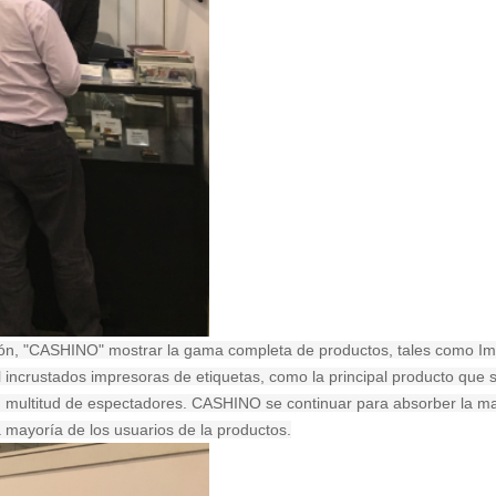
ión, "CASHINO" mostrar la gama completa de productos, tales como Impr
crustados impresoras de etiquetas, como la principal producto que su 
n multitud de espectadores. CASHINO se continuar para absorber la may
mayoría de los usuarios de la productos.