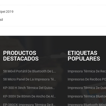
ipei 2019
il
PRODUCTOS
ETIQUETAS
DESTACADOS
POPULARES
58 Móvil Portátil De Bluetooth De La Impresora Térmica De PTP-II
Impresora Térmica De Rec
58 Micro Panel De La Impresora Térmica De Recibos CSN-A1
Impresoras De Recibos P
KP-300 H 3inch Térmica Del Quiosco De La Impresora Módulo De
Impresora Térmica De Qu
KP-300V De 80mm De Ancho De Alta Velocidad De La Impresora Térmica Del Quiosco
Impresora Térmica Blueto
EP-380CK Impresora Térmica De 80 Mm Con Bloqueo De La Tapa
Impresora Bluetooth Móvi