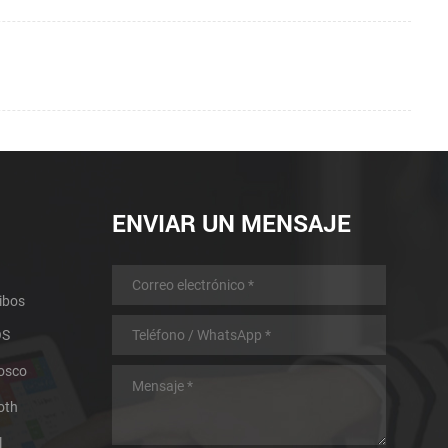
ENVIAR UN MENSAJE
ibos
OS
iosco
oth
l