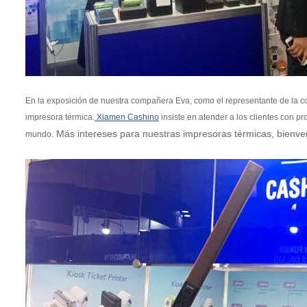
En la exposición de nuestra compañera Eva, como el representante de la co
impresora térmica.
Xiamen Cashino
insiste en atender a los clientes con p
Más intereses para nuestras impresoras térmicas, bienve
mundo.