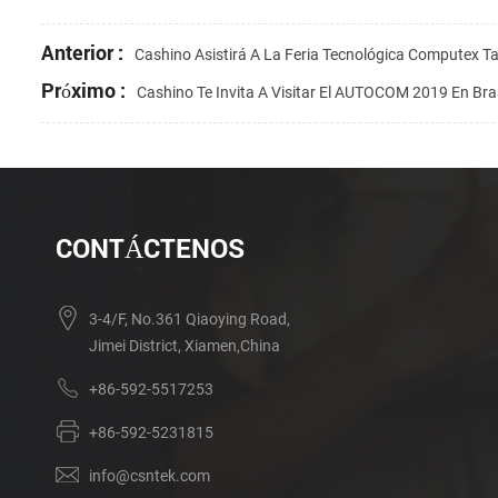
Anterior :
Cashino Asistirá A La Feria Tecnológica Computex Ta
Próximo :
Cashino Te Invita A Visitar El AUTOCOM 2019 En Bras
CONTÁCTENOS
3-4/F, No.361 Qiaoying Road,
Jimei District, Xiamen,China
+86-592-5517253
+86-592-5231815
info@csntek.com