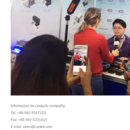
Información de contacto compañía:
Tel: +86-592-5517253
Fax: +86-592-5231815
E-mail: sales@csntek.com