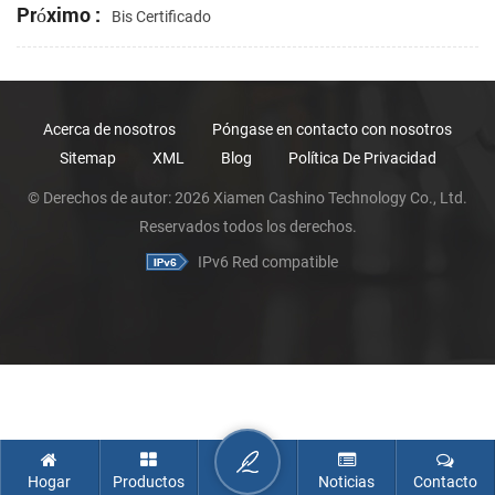
Próximo :
Bis Certificado
Acerca de nosotros
Póngase en contacto con nosotros
Sitemap
XML
Blog
Política De Privacidad
© Derechos de autor: 2026 Xiamen Cashino Technology Co., Ltd.
Reservados todos los derechos.
IPv6 Red compatible
Hogar
Productos
Noticias
Contacto